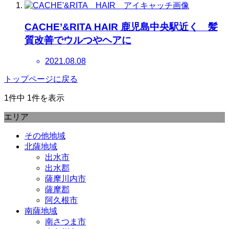
CACHE’&RITA HAIR 鹿児島中央駅近く 髪
質改善でウルつやヘアに
2021.08.08
トップページに戻る
1件中 1件を表示
エリア
その他地域
北薩地域
出水市
出水郡
薩摩川内市
薩摩郡
阿久根市
南薩地域
南さつま市