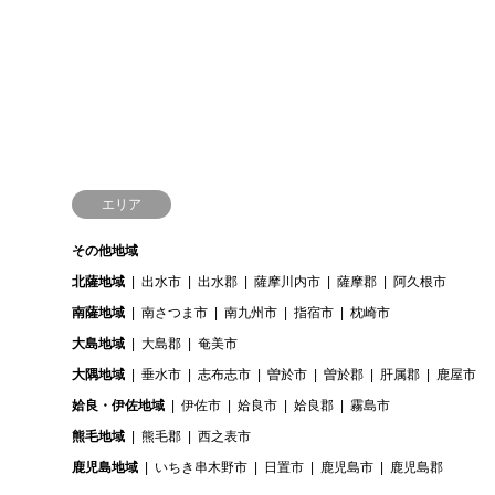
エリア
その他地域
北薩地域
出水市
出水郡
薩摩川内市
薩摩郡
阿久根市
南薩地域
南さつま市
南九州市
指宿市
枕崎市
大島地域
大島郡
奄美市
大隅地域
垂水市
志布志市
曽於市
曽於郡
肝属郡
鹿屋市
姶良・伊佐地域
伊佐市
姶良市
姶良郡
霧島市
熊毛地域
熊毛郡
西之表市
鹿児島地域
いちき串木野市
日置市
鹿児島市
鹿児島郡