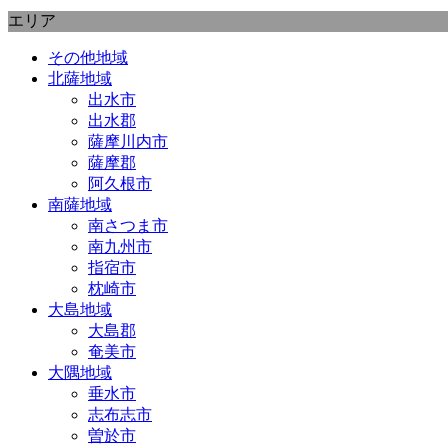
エリア
その他地域
北薩地域
出水市
出水郡
薩摩川内市
薩摩郡
阿久根市
南薩地域
南さつま市
南九州市
指宿市
枕崎市
大島地域
大島郡
奄美市
大隅地域
垂水市
志布志市
曽於市