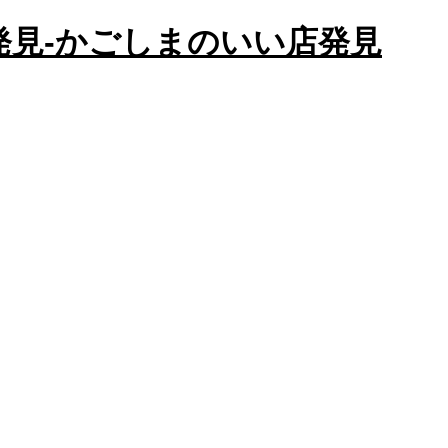
かごしまのいい店発見
店発見-