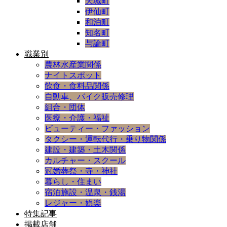
天城町
伊仙町
和泊町
知名町
与論町
職業別
農林水産業関係
ナイトスポット
飲食・食料品関係
自動車、バイク販売修理
組合・団体
医療・介護・福祉
ビューティー・ファッション
タクシー・運転代行・乗り物関係
建設・建築・土木関係
カルチャー・スクール
冠婚葬祭・寺・神社
暮らし・住まい
宿泊施設・温泉・銭湯
レジャー・娯楽
特集記事
掲載店舗