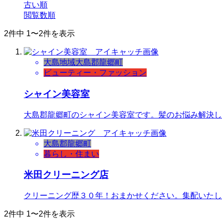
古い順
閲覧数順
2件中 1〜2件を表示
大島地域
大島郡
龍郷町
ビューティー・ファッション
シャイン美容室
大島郡龍郷町のシャイン美容室です。髪のお悩み解決し
大島郡
龍郷町
暮らし・住まい
米田クリーニング店
クリーニング歴３０年！おまかせください。集配いたし
2件中 1〜2件を表示