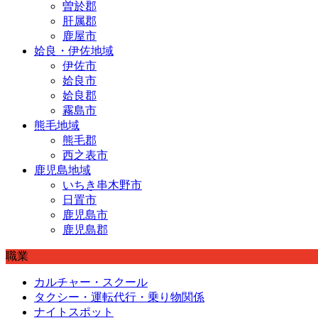
曽於郡
肝属郡
鹿屋市
姶良・伊佐地域
伊佐市
姶良市
姶良郡
霧島市
熊毛地域
熊毛郡
西之表市
鹿児島地域
いちき串木野市
日置市
鹿児島市
鹿児島郡
職業
カルチャー・スクール
タクシー・運転代行・乗り物関係
ナイトスポット