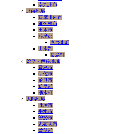
南九州市
北薩地域
薩摩川内市
阿久根市
出水市
薩摩郡
さつま町
出水郡
長島町
姶良・伊佐地域
霧島市
伊佐市
姶良市
姶良郡
湧水町
大隅地域
鹿屋市
垂水市
曽於市
志布志市
曽於郡