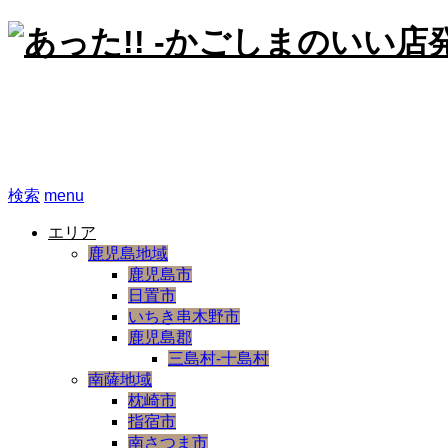
あった!! -かごしまのいい
検索
menu
エリア
鹿児島地域
鹿児島市
日置市
いちき串木野市
鹿児島郡
三島村-十島村
南薩地域
枕崎市
指宿市
南さつま市