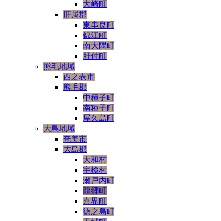
大崎町
肝属郡
東串良町
錦江町
南大隅町
肝付町
熊毛地域
西之表市
熊毛郡
中種子町
南種子町
屋久島町
大島地域
奄美市
大島郡
大和村
宇検村
瀬戸内町
龍郷町
喜界町
徳之島町