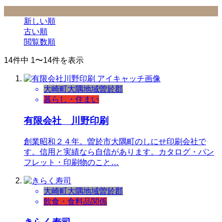
並べ替え条件
新しい順
古い順
閲覧数順
14件中 1〜14件を表示
大崎町
大隅地域
曽於郡
暮らし・住まい
有限会社 川野印刷
創業昭和２４年。曽於市大隅町のしにせ印刷会社で
す。信用と実績なら自信があります。カタログ・パン
フレット・印刷物のこと…
大崎町
大隅地域
曽於郡
飲食・食料品関係