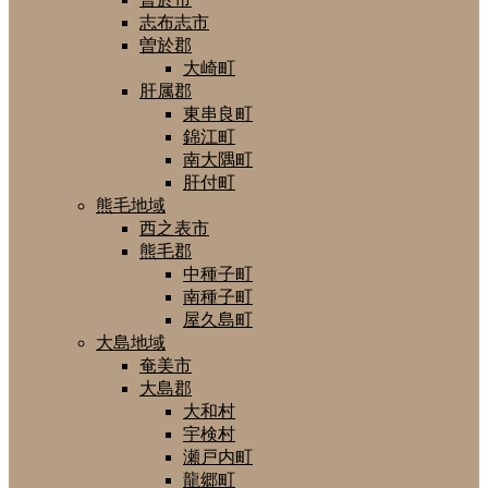
志布志市
曽於郡
大崎町
肝属郡
東串良町
錦江町
南大隅町
肝付町
熊毛地域
西之表市
熊毛郡
中種子町
南種子町
屋久島町
大島地域
奄美市
大島郡
大和村
宇検村
瀬戸内町
龍郷町