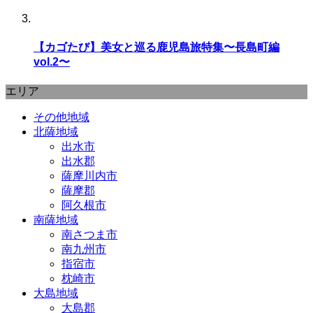
【カゴたび】美女と巡る鹿児島旅特集〜長島町編
vol.2〜
エリア
その他地域
北薩地域
出水市
出水郡
薩摩川内市
薩摩郡
阿久根市
南薩地域
南さつま市
南九州市
指宿市
枕崎市
大島地域
大島郡