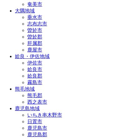
奄美市
大隅地域
垂水市
志布志市
曽於市
曽於郡
肝属郡
鹿屋市
姶良・伊佐地域
伊佐市
姶良市
姶良郡
霧島市
熊毛地域
熊毛郡
西之表市
鹿児島地域
いちき串木野市
日置市
鹿児島市
鹿児島郡