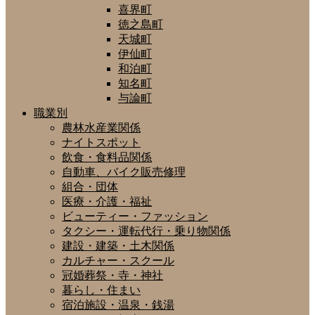
喜界町
徳之島町
天城町
伊仙町
和泊町
知名町
与論町
職業別
農林水産業関係
ナイトスポット
飲食・食料品関係
自動車、バイク販売修理
組合・団体
医療・介護・福祉
ビューティー・ファッション
タクシー・運転代行・乗り物関係
建設・建築・土木関係
カルチャー・スクール
冠婚葬祭・寺・神社
暮らし・住まい
宿泊施設・温泉・銭湯