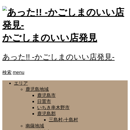
かごしまのいい店発見
あった!! -かごしまのいい店発見-
検索
menu
エリア
鹿児島地域
鹿児島市
日置市
いちき串木野市
鹿児島郡
三島村-十島村
南薩地域