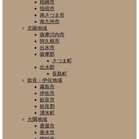
枕崎市
指宿市
南さつま市
南九州市
北薩地域
薩摩川内市
阿久根市
出水市
薩摩郡
さつま町
出水郡
長島町
姶良・伊佐地域
霧島市
伊佐市
姶良市
姶良郡
湧水町
大隅地域
鹿屋市
垂水市
曽於市