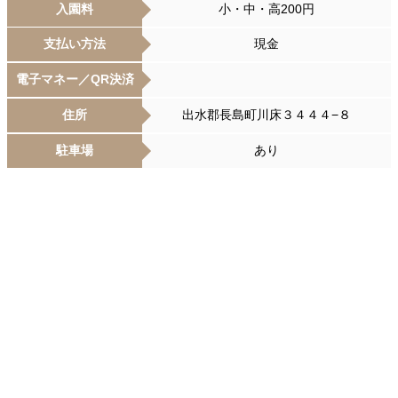
入園料
小・中・高200円
支払い方法
現金
電子マネー／QR決済
住所
出水郡長島町川床３４４４−８
駐車場
あり