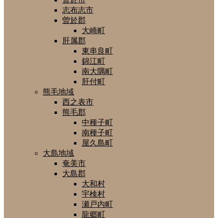
志布志市
曽於郡
大崎町
肝属郡
東串良町
錦江町
南大隅町
肝付町
熊毛地域
西之表市
熊毛郡
中種子町
南種子町
屋久島町
大島地域
奄美市
大島郡
大和村
宇検村
瀬戸内町
龍郷町