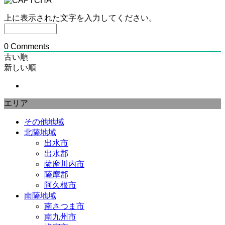
上に表示された文字を入力してください。
0
Comments
古い順
新しい順
エリア
その他地域
北薩地域
出水市
出水郡
薩摩川内市
薩摩郡
阿久根市
南薩地域
南さつま市
南九州市