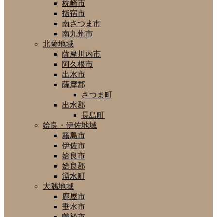
枕崎市
指宿市
南さつま市
南九州市
北薩地域
薩摩川内市
阿久根市
出水市
薩摩郡
さつま町
出水郡
長島町
姶良・伊佐地域
霧島市
伊佐市
姶良市
姶良郡
湧水町
大隅地域
鹿屋市
垂水市
曽於市