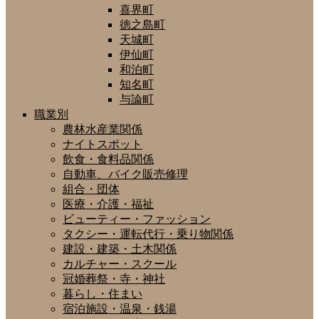
喜界町
徳之島町
天城町
伊仙町
和泊町
知名町
与論町
職業別
農林水産業関係
ナイトスポット
飲食・食料品関係
自動車、バイク販売修理
組合・団体
医療・介護・福祉
ビューティー・ファッション
タクシー・運転代行・乗り物関係
建設・建築・土木関係
カルチャー・スクール
冠婚葬祭・寺・神社
暮らし・住まい
宿泊施設・温泉・銭湯