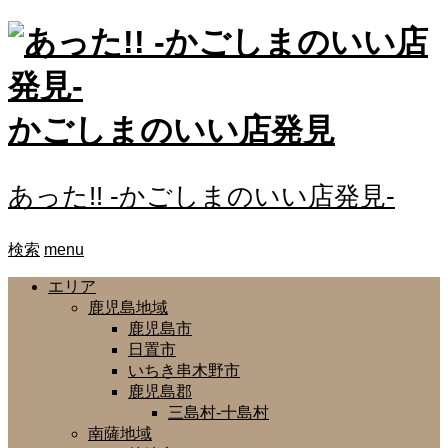
かごしまのいい店発見
あった!! -かごしまのいい店発見-
検索
menu
エリア
鹿児島地域
鹿児島市
日置市
いちき串木野市
鹿児島郡
三島村-十島村
南薩地域