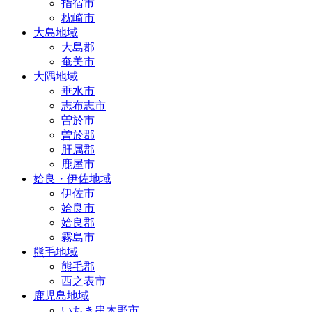
指宿市
枕崎市
大島地域
大島郡
奄美市
大隅地域
垂水市
志布志市
曽於市
曽於郡
肝属郡
鹿屋市
姶良・伊佐地域
伊佐市
姶良市
姶良郡
霧島市
熊毛地域
熊毛郡
西之表市
鹿児島地域
いちき串木野市