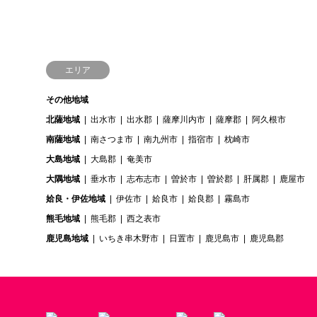
エリア
その他地域
北薩地域
出水市
出水郡
薩摩川内市
薩摩郡
阿久根市
南薩地域
南さつま市
南九州市
指宿市
枕崎市
大島地域
大島郡
奄美市
大隅地域
垂水市
志布志市
曽於市
曽於郡
肝属郡
鹿屋市
姶良・伊佐地域
伊佐市
姶良市
姶良郡
霧島市
熊毛地域
熊毛郡
西之表市
鹿児島地域
いちき串木野市
日置市
鹿児島市
鹿児島郡