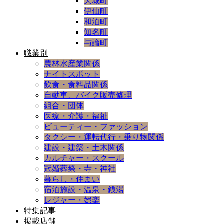
天城町
伊仙町
和泊町
知名町
与論町
職業別
農林水産業関係
ナイトスポット
飲食・食料品関係
自動車、バイク販売修理
組合・団体
医療・介護・福祉
ビューティー・ファッション
タクシー・運転代行・乗り物関係
建設・建築・土木関係
カルチャー・スクール
冠婚葬祭・寺・神社
暮らし・住まい
宿泊施設・温泉・銭湯
レジャー・娯楽
特集記事
掲載店舗