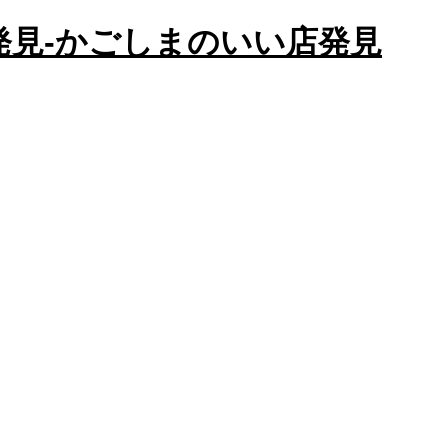
かごしまのいい店発見
店発見-