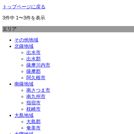
トップページに戻る
3件中 1〜3件を表示
エリア
その他地域
北薩地域
出水市
出水郡
薩摩川内市
薩摩郡
阿久根市
南薩地域
南さつま市
南九州市
指宿市
枕崎市
大島地域
大島郡
奄美市