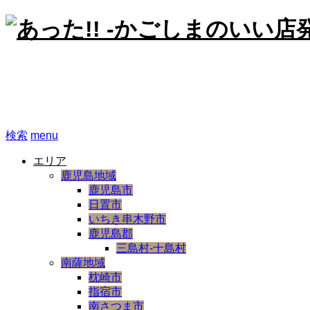
あった!! -かごしまのいい
検索
menu
エリア
鹿児島地域
鹿児島市
日置市
いちき串木野市
鹿児島郡
三島村-十島村
南薩地域
枕崎市
指宿市
南さつま市