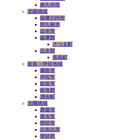
南九州市
北薩地域
薩摩川内市
阿久根市
出水市
薩摩郡
さつま町
出水郡
長島町
姶良・伊佐地域
霧島市
伊佐市
姶良市
姶良郡
湧水町
大隅地域
鹿屋市
垂水市
曽於市
志布志市
曽於郡