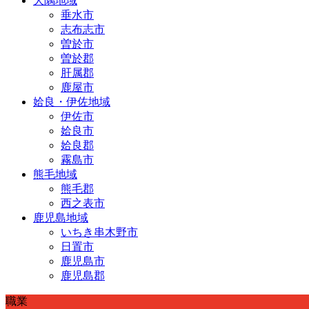
大隅地域
垂水市
志布志市
曽於市
曽於郡
肝属郡
鹿屋市
姶良・伊佐地域
伊佐市
姶良市
姶良郡
霧島市
熊毛地域
熊毛郡
西之表市
鹿児島地域
いちき串木野市
日置市
鹿児島市
鹿児島郡
職業