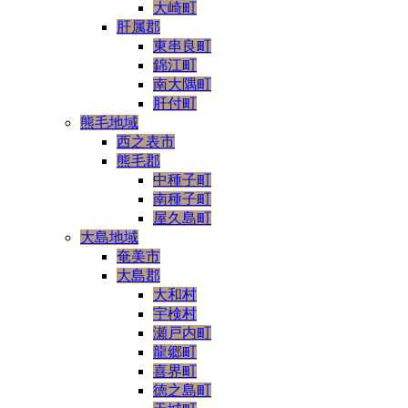
大崎町
肝属郡
東串良町
錦江町
南大隅町
肝付町
熊毛地域
西之表市
熊毛郡
中種子町
南種子町
屋久島町
大島地域
奄美市
大島郡
大和村
宇検村
瀬戸内町
龍郷町
喜界町
徳之島町