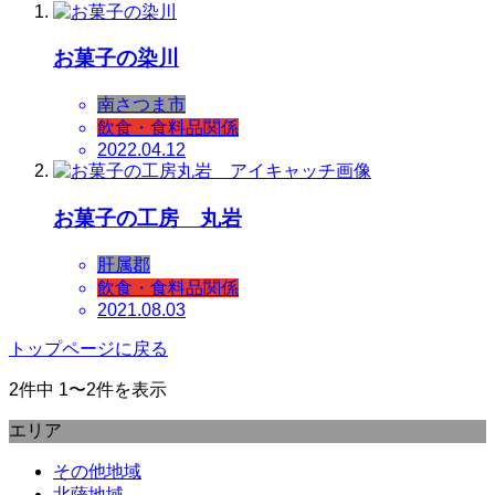
お菓子の染川
南さつま市
飲食・食料品関係
2022.04.12
お菓子の工房 丸岩
肝属郡
飲食・食料品関係
2021.08.03
トップページに戻る
2件中 1〜2件を表示
エリア
その他地域
北薩地域