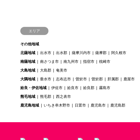
エリア
その他地域
北薩地域
出水市
出水郡
薩摩川内市
薩摩郡
阿久根市
南薩地域
南さつま市
南九州市
指宿市
枕崎市
大島地域
大島郡
奄美市
大隅地域
垂水市
志布志市
曽於市
曽於郡
肝属郡
鹿屋市
姶良・伊佐地域
伊佐市
姶良市
姶良郡
霧島市
熊毛地域
熊毛郡
西之表市
鹿児島地域
いちき串木野市
日置市
鹿児島市
鹿児島郡