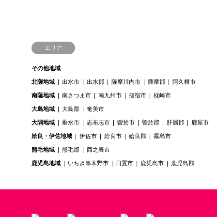
エリア
その他地域
北薩地域
出水市
出水郡
薩摩川内市
薩摩郡
阿久根市
南薩地域
南さつま市
南九州市
指宿市
枕崎市
大島地域
大島郡
奄美市
大隅地域
垂水市
志布志市
曽於市
曽於郡
肝属郡
鹿屋市
姶良・伊佐地域
伊佐市
姶良市
姶良郡
霧島市
熊毛地域
熊毛郡
西之表市
鹿児島地域
いちき串木野市
日置市
鹿児島市
鹿児島郡