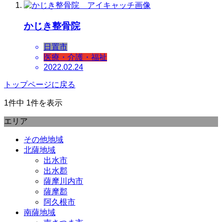
かじき整骨院
日置市
医療・介護・福祉
2022.02.24
トップページに戻る
1件中 1件を表示
エリア
その他地域
北薩地域
出水市
出水郡
薩摩川内市
薩摩郡
阿久根市
南薩地域