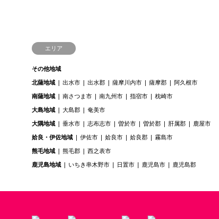
エリア
その他地域
北薩地域
出水市
出水郡
薩摩川内市
薩摩郡
阿久根市
南薩地域
南さつま市
南九州市
指宿市
枕崎市
大島地域
大島郡
奄美市
大隅地域
垂水市
志布志市
曽於市
曽於郡
肝属郡
鹿屋市
姶良・伊佐地域
伊佐市
姶良市
姶良郡
霧島市
熊毛地域
熊毛郡
西之表市
鹿児島地域
いちき串木野市
日置市
鹿児島市
鹿児島郡