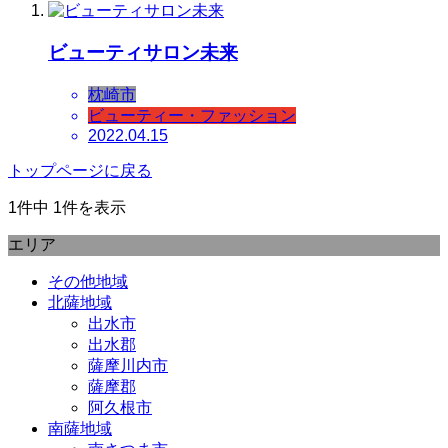
ビューティサロン未来
枕崎市
ビューティー・ファッション
2022.04.15
トップページに戻る
1件中 1件を表示
エリア
その他地域
北薩地域
出水市
出水郡
薩摩川内市
薩摩郡
阿久根市
南薩地域