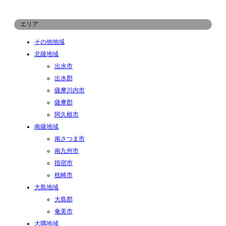
エリア
その他地域
北薩地域
出水市
出水郡
薩摩川内市
薩摩郡
阿久根市
南薩地域
南さつま市
南九州市
指宿市
枕崎市
大島地域
大島郡
奄美市
大隅地域