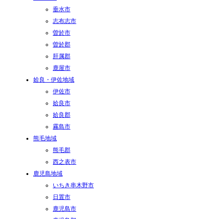
垂水市
志布志市
曽於市
曽於郡
肝属郡
鹿屋市
姶良・伊佐地域
伊佐市
姶良市
姶良郡
霧島市
熊毛地域
熊毛郡
西之表市
鹿児島地域
いちき串木野市
日置市
鹿児島市