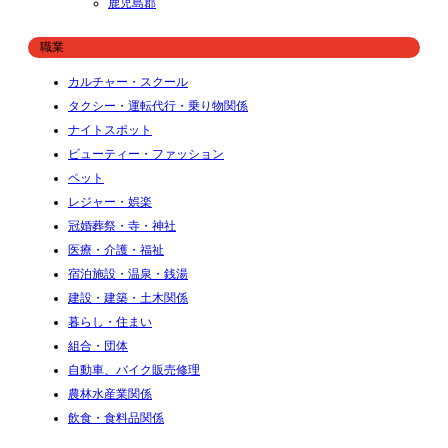
鹿児島郡
職業
カルチャー・スクール
タクシー・運転代行・乗り物関係
ナイトスポット
ビューティー・ファッション
ペット
レジャー・娯楽
冠婚葬祭・寺・神社
医療・介護・福祉
宿泊施設・温泉・銭湯
建設・建築・土木関係
暮らし・住まい
組合・団体
自動車、バイク販売修理
農林水産業関係
飲食・食料品関係