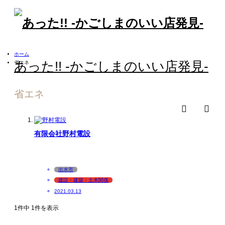
ホーム
あった!! -かごしまのいい店発見-
省エネ
省エネ
検索
m
有限会社野村電設
出水市
建設・建築・土木関係
2021.03.13
1件中 1件を表示