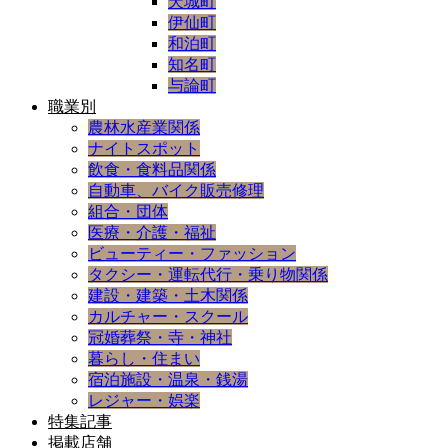
天城町
伊仙町
和泊町
知名町
与論町
職業別
農林水産業関係
ナイトスポット
飲食・食料品関係
自動車、バイク販売修理
組合・団体
医療・介護・福祉
ビューティー・ファッション
タクシー・運転代行・乗り物関係
建設・建築・土木関係
カルチャー・スクール
冠婚葬祭・寺・神社
暮らし・住まい
宿泊施設・温泉・銭湯
レジャー・娯楽
特集記事
掲載店舗