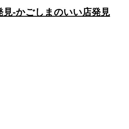
かごしまのいい店発見
店発見-