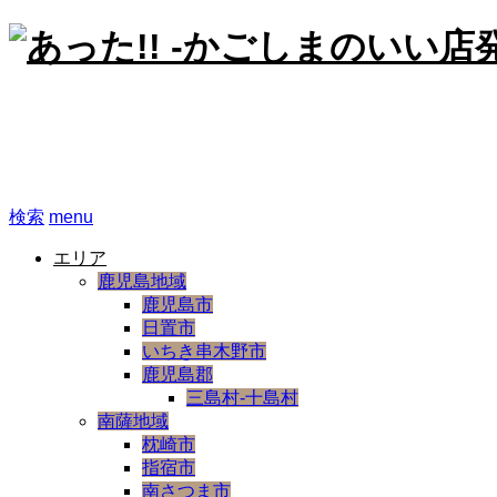
あった!! -かごしまのいい
検索
menu
エリア
鹿児島地域
鹿児島市
日置市
いちき串木野市
鹿児島郡
三島村-十島村
南薩地域
枕崎市
指宿市
南さつま市