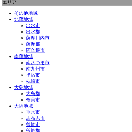
エリア
その他地域
北薩地域
出水市
出水郡
薩摩川内市
薩摩郡
阿久根市
南薩地域
南さつま市
南九州市
指宿市
枕崎市
大島地域
大島郡
奄美市
大隅地域
垂水市
志布志市
曽於市
曽於郡