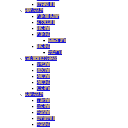
南九州市
北薩地域
薩摩川内市
阿久根市
出水市
薩摩郡
さつま町
出水郡
長島町
姶良・伊佐地域
霧島市
伊佐市
姶良市
姶良郡
湧水町
大隅地域
鹿屋市
垂水市
曽於市
志布志市
曽於郡