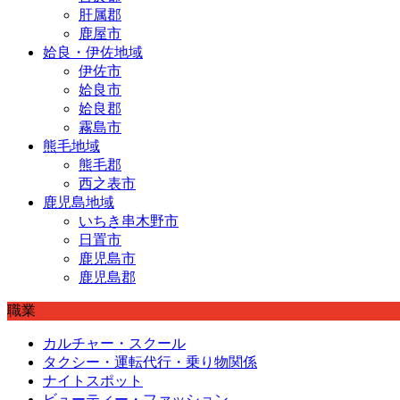
肝属郡
鹿屋市
姶良・伊佐地域
伊佐市
姶良市
姶良郡
霧島市
熊毛地域
熊毛郡
西之表市
鹿児島地域
いちき串木野市
日置市
鹿児島市
鹿児島郡
職業
カルチャー・スクール
タクシー・運転代行・乗り物関係
ナイトスポット
ビューティー・ファッション