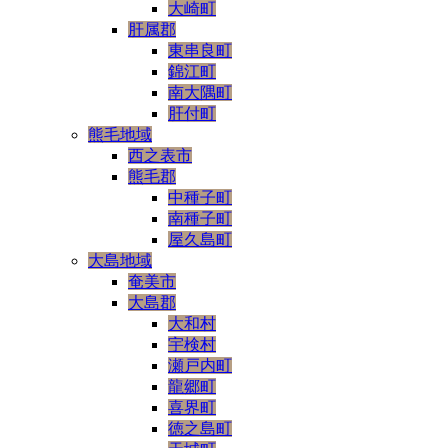
大崎町
肝属郡
東串良町
錦江町
南大隅町
肝付町
熊毛地域
西之表市
熊毛郡
中種子町
南種子町
屋久島町
大島地域
奄美市
大島郡
大和村
宇検村
瀬戸内町
龍郷町
喜界町
徳之島町