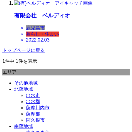
有限会社 ベルディオ
鹿児島市
暮らし・住まい
2022.02.03
トップページに戻る
1件中 1件を表示
エリア
その他地域
北薩地域
出水市
出水郡
薩摩川内市
薩摩郡
阿久根市
南薩地域