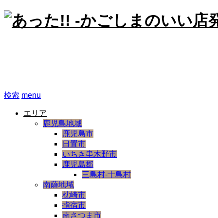
あった!! -かごしまのいい
検索
menu
エリア
鹿児島地域
鹿児島市
日置市
いちき串木野市
鹿児島郡
三島村-十島村
南薩地域
枕崎市
指宿市
南さつま市