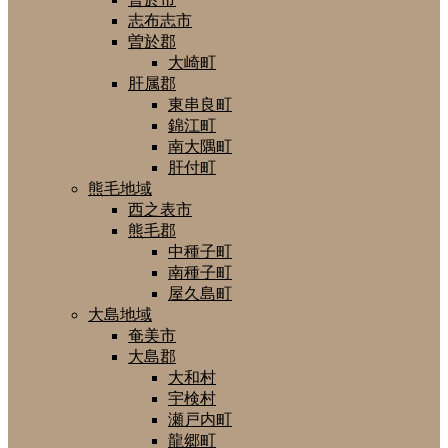
志布志市
曽於郡
大崎町
肝属郡
東串良町
錦江町
南大隅町
肝付町
熊毛地域
西之表市
熊毛郡
中種子町
南種子町
屋久島町
大島地域
奄美市
大島郡
大和村
宇検村
瀬戸内町
龍郷町