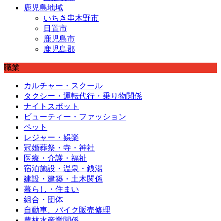
鹿児島地域
いちき串木野市
日置市
鹿児島市
鹿児島郡
職業
カルチャー・スクール
タクシー・運転代行・乗り物関係
ナイトスポット
ビューティー・ファッション
ペット
レジャー・娯楽
冠婚葬祭・寺・神社
医療・介護・福祉
宿泊施設・温泉・銭湯
建設・建築・土木関係
暮らし・住まい
組合・団体
自動車、バイク販売修理
農林水産業関係