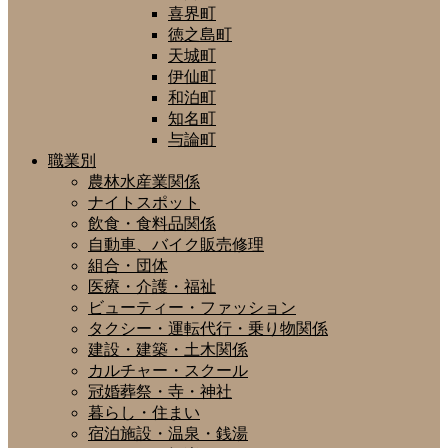
喜界町
徳之島町
天城町
伊仙町
和泊町
知名町
与論町
職業別
農林水産業関係
ナイトスポット
飲食・食料品関係
自動車、バイク販売修理
組合・団体
医療・介護・福祉
ビューティー・ファッション
タクシー・運転代行・乗り物関係
建設・建築・土木関係
カルチャー・スクール
冠婚葬祭・寺・神社
暮らし・住まい
宿泊施設・温泉・銭湯