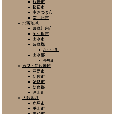
枕崎市
指宿市
南さつま市
南九州市
北薩地域
薩摩川内市
阿久根市
出水市
薩摩郡
さつま町
出水郡
長島町
姶良・伊佐地域
霧島市
伊佐市
姶良市
姶良郡
湧水町
大隅地域
鹿屋市
垂水市
曽於市