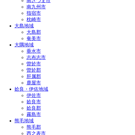
南さつま市
南九州市
指宿市
枕崎市
大島地域
大島郡
奄美市
大隅地域
垂水市
志布志市
曽於市
曽於郡
肝属郡
鹿屋市
姶良・伊佐地域
伊佐市
姶良市
姶良郡
霧島市
熊毛地域
熊毛郡
西之表市