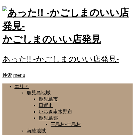
かごしまのいい店発見
あった!! -かごしまのいい店発見-
検索
menu
エリア
鹿児島地域
鹿児島市
日置市
いちき串木野市
鹿児島郡
三島村-十島村
南薩地域