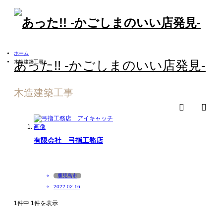
ホーム
あった!! -かごしまのいい店発見-
木造建築工事
木造建築工事
検索
m
有限会社 弓指工務店
鹿児島市
2022.02.16
1件中 1件を表示