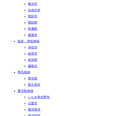
垂水市
志布志市
曽於市
曽於郡
肝属郡
鹿屋市
姶良・伊佐地域
伊佐市
姶良市
姶良郡
霧島市
熊毛地域
熊毛郡
西之表市
鹿児島地域
いちき串木野市
日置市
鹿児島市
鹿児島郡