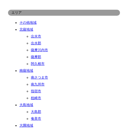
エリア
その他地域
北薩地域
出水市
出水郡
薩摩川内市
薩摩郡
阿久根市
南薩地域
南さつま市
南九州市
指宿市
枕崎市
大島地域
大島郡
奄美市
大隅地域