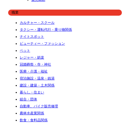
職業
カルチャー・スクール
タクシー・運転代行・乗り物関係
ナイトスポット
ビューティー・ファッション
ペット
レジャー・娯楽
冠婚葬祭・寺・神社
医療・介護・福祉
宿泊施設・温泉・銭湯
建設・建築・土木関係
暮らし・住まい
組合・団体
自動車、バイク販売修理
農林水産業関係
飲食・食料品関係