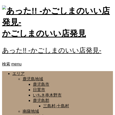
かごしまのいい店発見
あった!! -かごしまのいい店発見-
検索
menu
エリア
鹿児島地域
鹿児島市
日置市
いちき串木野市
鹿児島郡
三島村-十島村
南薩地域