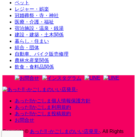
ペット
レジャー・娯楽
冠婚葬祭・寺・神社
医療・介護・福祉
宿泊施設・温泉・銭湯
建設・建築・土木関係
暮らし・住まい
組合・団体
自動車、バイク販売修理
農林水産業関係
飲食・食料品関係
あった‼かごしま個人情報保護方針
あった‼かごしま利用規約
あった‼かごしま投稿規約
お問合せ
Copyright
©
あった!! -かごしまのいい店発見-
. All Rights