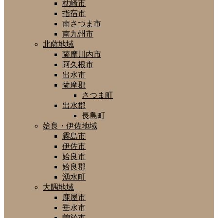
枕崎市
指宿市
南さつま市
南九州市
北薩地域
薩摩川内市
阿久根市
出水市
薩摩郡
さつま町
出水郡
長島町
姶良・伊佐地域
霧島市
伊佐市
姶良市
姶良郡
湧水町
大隅地域
鹿屋市
垂水市
曽於市