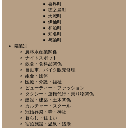
喜界町
徳之島町
天城町
伊仙町
和泊町
知名町
与論町
職業別
農林水産業関係
ナイトスポット
飲食・食料品関係
自動車、バイク販売修理
組合・団体
医療・介護・福祉
ビューティー・ファッション
タクシー・運転代行・乗り物関係
建設・建築・土木関係
カルチャー・スクール
冠婚葬祭・寺・神社
暮らし・住まい
宿泊施設・温泉・銭湯