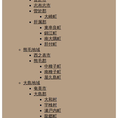
志布志市
曽於郡
大崎町
肝属郡
東串良町
錦江町
南大隅町
肝付町
熊毛地域
西之表市
熊毛郡
中種子町
南種子町
屋久島町
大島地域
奄美市
大島郡
大和村
宇検村
瀬戸内町
龍郷町