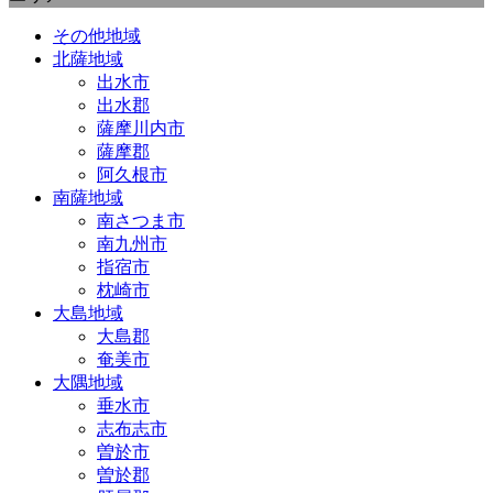
その他地域
北薩地域
出水市
出水郡
薩摩川内市
薩摩郡
阿久根市
南薩地域
南さつま市
南九州市
指宿市
枕崎市
大島地域
大島郡
奄美市
大隅地域
垂水市
志布志市
曽於市
曽於郡