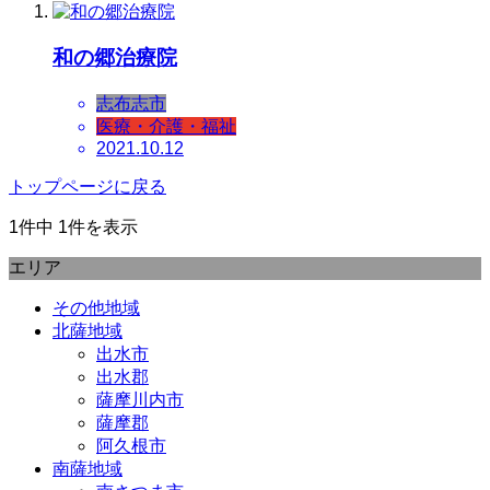
和の郷治療院
志布志市
医療・介護・福祉
2021.10.12
トップページに戻る
1件中 1件を表示
エリア
その他地域
北薩地域
出水市
出水郡
薩摩川内市
薩摩郡
阿久根市
南薩地域