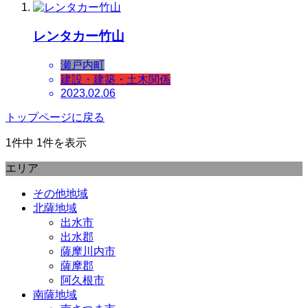
レンタカー竹山
瀬戸内町
建設・建築・土木関係
2023.02.06
トップページに戻る
1件中 1件を表示
エリア
その他地域
北薩地域
出水市
出水郡
薩摩川内市
薩摩郡
阿久根市
南薩地域