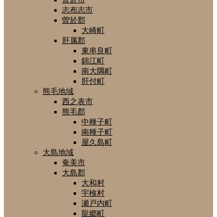
志布志市
曽於郡
大崎町
肝属郡
東串良町
錦江町
南大隅町
肝付町
熊毛地域
西之表市
熊毛郡
中種子町
南種子町
屋久島町
大島地域
奄美市
大島郡
大和村
宇検村
瀬戸内町
龍郷町