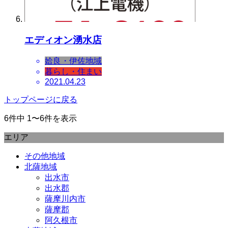
エディオン湧水店
姶良・伊佐地域
暮らし・住まい
2021.04.23
トップページに戻る
6件中 1〜6件を表示
エリア
その他地域
北薩地域
出水市
出水郡
薩摩川内市
薩摩郡
阿久根市