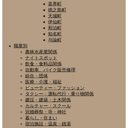
喜界町
徳之島町
天城町
伊仙町
和泊町
知名町
与論町
職業別
農林水産業関係
ナイトスポット
飲食・食料品関係
自動車、バイク販売修理
組合・団体
医療・介護・福祉
ビューティー・ファッション
タクシー・運転代行・乗り物関係
建設・建築・土木関係
カルチャー・スクール
冠婚葬祭・寺・神社
暮らし・住まい
宿泊施設・温泉・銭湯