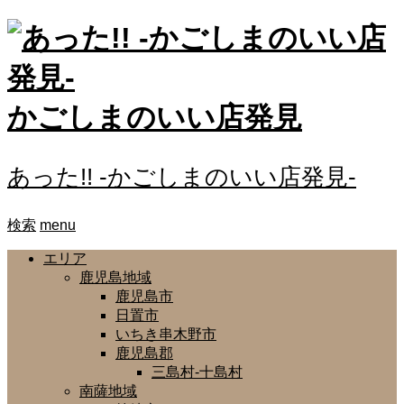
かごしまのいい店発見
あった!! -かごしまのいい店発見-
検索
menu
エリア
鹿児島地域
鹿児島市
日置市
いちき串木野市
鹿児島郡
三島村-十島村
南薩地域