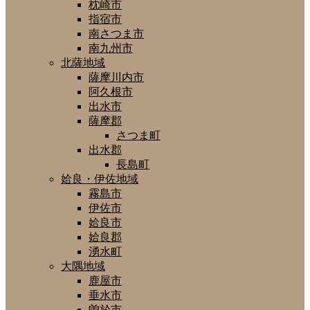
枕崎市
指宿市
南さつま市
南九州市
北薩地域
薩摩川内市
阿久根市
出水市
薩摩郡
さつま町
出水郡
長島町
姶良・伊佐地域
霧島市
伊佐市
姶良市
姶良郡
湧水町
大隅地域
鹿屋市
垂水市
曽於市