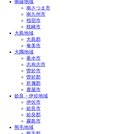
南薩地域
南さつま市
南九州市
指宿市
枕崎市
大島地域
大島郡
奄美市
大隅地域
垂水市
志布志市
曽於市
曽於郡
肝属郡
鹿屋市
姶良・伊佐地域
伊佐市
姶良市
姶良郡
霧島市
熊毛地域
熊毛郡