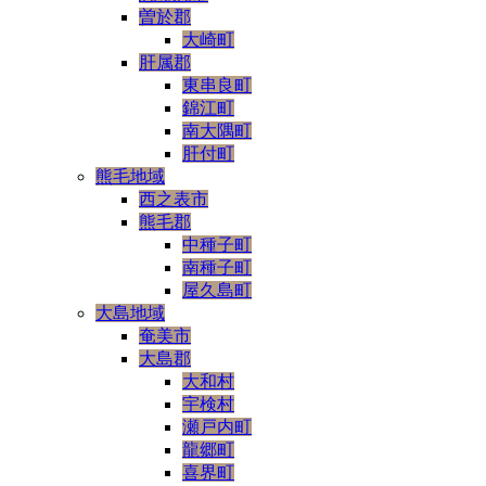
曽於郡
大崎町
肝属郡
東串良町
錦江町
南大隅町
肝付町
熊毛地域
西之表市
熊毛郡
中種子町
南種子町
屋久島町
大島地域
奄美市
大島郡
大和村
宇検村
瀬戸内町
龍郷町
喜界町