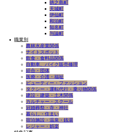
徳之島町
天城町
伊仙町
和泊町
知名町
与論町
職業別
農林水産業関係
ナイトスポット
飲食・食料品関係
自動車、バイク販売修理
組合・団体
医療・介護・福祉
ビューティー・ファッション
タクシー・運転代行・乗り物関係
建設・建築・土木関係
カルチャー・スクール
冠婚葬祭・寺・神社
暮らし・住まい
宿泊施設・温泉・銭湯
レジャー・娯楽