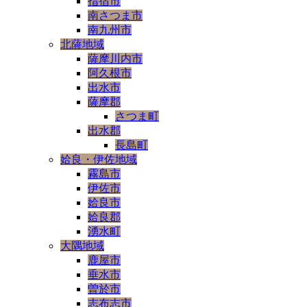
指宿市
南さつま市
南九州市
北薩地域
薩摩川内市
阿久根市
出水市
薩摩郡
さつま町
出水郡
長島町
姶良・伊佐地域
霧島市
伊佐市
姶良市
姶良郡
湧水町
大隅地域
鹿屋市
垂水市
曽於市
志布志市