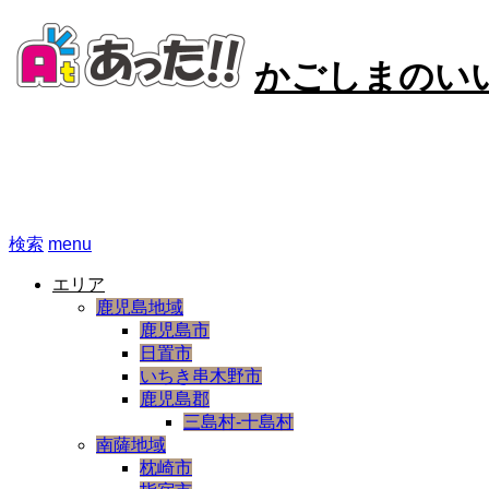
かごしまのい
あった!! -かごしまのいい
検索
menu
エリア
鹿児島地域
鹿児島市
日置市
いちき串木野市
鹿児島郡
三島村-十島村
南薩地域
枕崎市