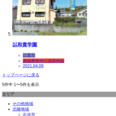
以和貴学園
日置市
カルチャー・スクール
2021.04.09
トップページに戻る
5件中 1〜5件を表示
エリア
その他地域
北薩地域
出水市