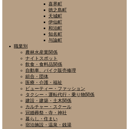
喜界町
徳之島町
天城町
伊仙町
和泊町
知名町
与論町
職業別
農林水産業関係
ナイトスポット
飲食・食料品関係
自動車、バイク販売修理
組合・団体
医療・介護・福祉
ビューティー・ファッション
タクシー・運転代行・乗り物関係
建設・建築・土木関係
カルチャー・スクール
冠婚葬祭・寺・神社
暮らし・住まい
宿泊施設・温泉・銭湯