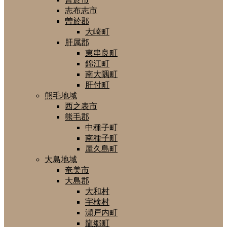
志布志市
曽於郡
大崎町
肝属郡
東串良町
錦江町
南大隅町
肝付町
熊毛地域
西之表市
熊毛郡
中種子町
南種子町
屋久島町
大島地域
奄美市
大島郡
大和村
宇検村
瀬戸内町
龍郷町