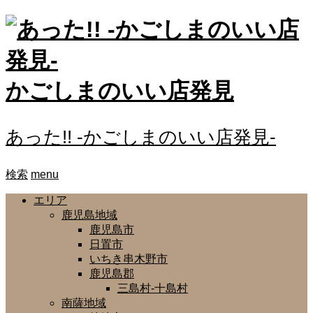
かごしまのいい店発見
あった!! -かごしまのいい店発見-
検索
menu
エリア
鹿児島地域
鹿児島市
日置市
いちき串木野市
鹿児島郡
三島村-十島村
南薩地域