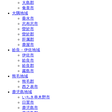
大島郡
奄美市
大隅地域
垂水市
志布志市
曽於市
曽於郡
肝属郡
鹿屋市
姶良・伊佐地域
伊佐市
姶良市
姶良郡
霧島市
熊毛地域
熊毛郡
西之表市
鹿児島地域
いちき串木野市
日置市
鹿児島市