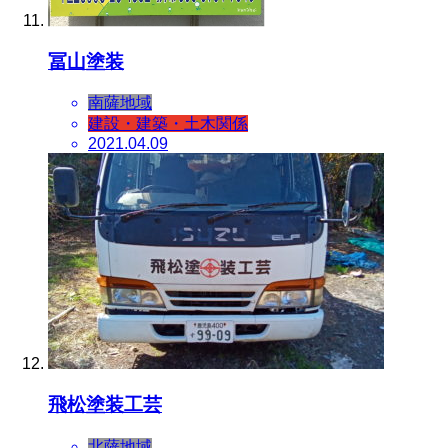
冨山塗装
南薩地域
建設・建築・土木関係
2021.04.09
飛松塗装工芸
北薩地域