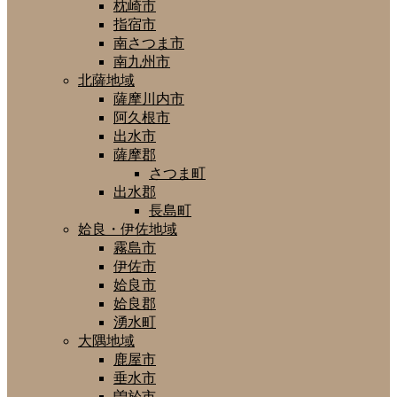
枕崎市
指宿市
南さつま市
南九州市
北薩地域
薩摩川内市
阿久根市
出水市
薩摩郡
さつま町
出水郡
長島町
姶良・伊佐地域
霧島市
伊佐市
姶良市
姶良郡
湧水町
大隅地域
鹿屋市
垂水市
曽於市