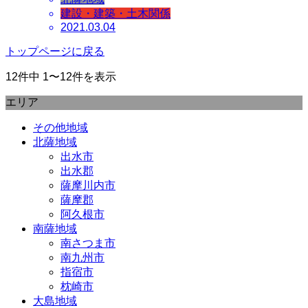
建設・建築・土木関係
2021.03.04
トップページに戻る
12件中 1〜12件を表示
エリア
その他地域
北薩地域
出水市
出水郡
薩摩川内市
薩摩郡
阿久根市
南薩地域
南さつま市
南九州市
指宿市
枕崎市
大島地域