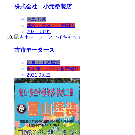
株式会社 小元塗装店
大島地域
建設・建築・土木関係
2021.08.05
古市モータース
姶良・伊佐地域
自動車、バイク販売修理
2021.05.22