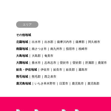
エリア
その他地域
北薩地域
出水市
出水郡
薩摩川内市
薩摩郡
阿久根市
南薩地域
南さつま市
南九州市
指宿市
枕崎市
大島地域
大島郡
奄美市
大隅地域
垂水市
志布志市
曽於市
曽於郡
肝属郡
鹿屋市
姶良・伊佐地域
伊佐市
姶良市
姶良郡
霧島市
熊毛地域
熊毛郡
西之表市
鹿児島地域
いちき串木野市
日置市
鹿児島市
鹿児島郡