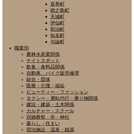
喜界町
徳之島町
天城町
伊仙町
和泊町
知名町
与論町
職業別
農林水産業関係
ナイトスポット
飲食・食料品関係
自動車、バイク販売修理
組合・団体
医療・介護・福祉
ビューティー・ファッション
タクシー・運転代行・乗り物関係
建設・建築・土木関係
カルチャー・スクール
冠婚葬祭・寺・神社
暮らし・住まい
宿泊施設・温泉・銭湯