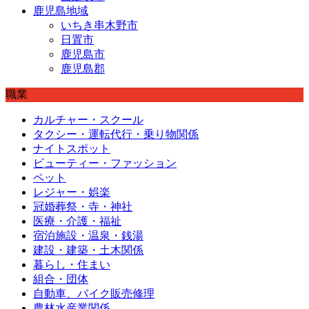
鹿児島地域
いちき串木野市
日置市
鹿児島市
鹿児島郡
職業
カルチャー・スクール
タクシー・運転代行・乗り物関係
ナイトスポット
ビューティー・ファッション
ペット
レジャー・娯楽
冠婚葬祭・寺・神社
医療・介護・福祉
宿泊施設・温泉・銭湯
建設・建築・土木関係
暮らし・住まい
組合・団体
自動車、バイク販売修理
農林水産業関係