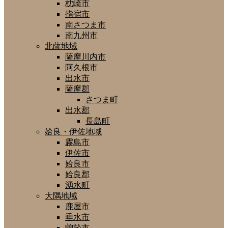
枕崎市
指宿市
南さつま市
南九州市
北薩地域
薩摩川内市
阿久根市
出水市
薩摩郡
さつま町
出水郡
長島町
姶良・伊佐地域
霧島市
伊佐市
姶良市
姶良郡
湧水町
大隅地域
鹿屋市
垂水市
曽於市