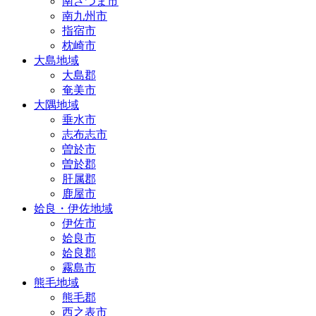
南さつま市
南九州市
指宿市
枕崎市
大島地域
大島郡
奄美市
大隅地域
垂水市
志布志市
曽於市
曽於郡
肝属郡
鹿屋市
姶良・伊佐地域
伊佐市
姶良市
姶良郡
霧島市
熊毛地域
熊毛郡
西之表市