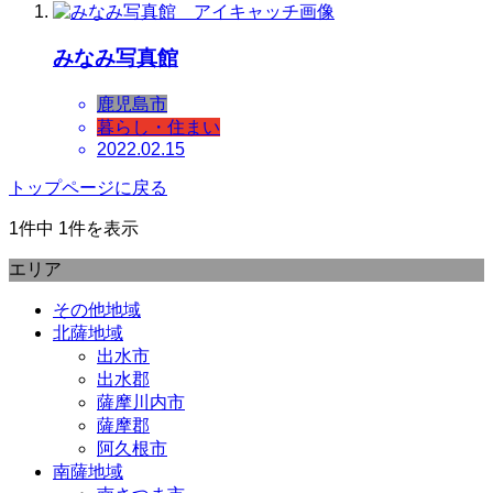
みなみ写真館
鹿児島市
暮らし・住まい
2022.02.15
トップページに戻る
1件中 1件を表示
エリア
その他地域
北薩地域
出水市
出水郡
薩摩川内市
薩摩郡
阿久根市
南薩地域