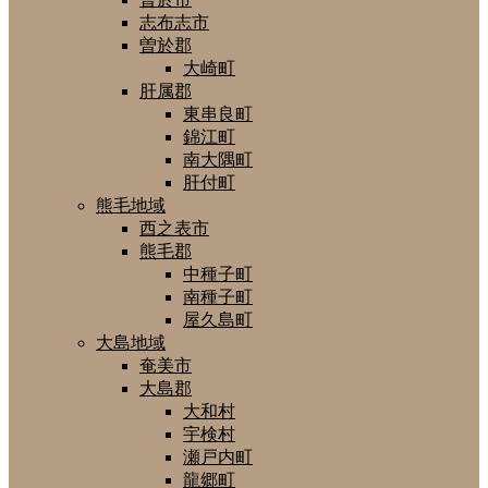
志布志市
曽於郡
大崎町
肝属郡
東串良町
錦江町
南大隅町
肝付町
熊毛地域
西之表市
熊毛郡
中種子町
南種子町
屋久島町
大島地域
奄美市
大島郡
大和村
宇検村
瀬戸内町
龍郷町