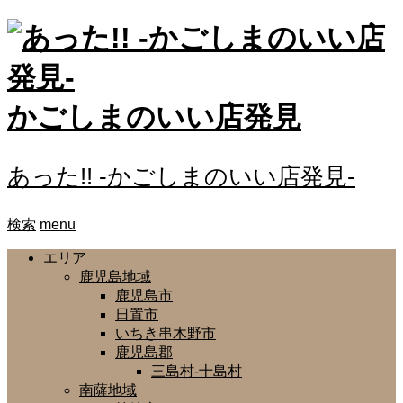
かごしまのいい店発見
あった!! -かごしまのいい店発見-
検索
menu
エリア
鹿児島地域
鹿児島市
日置市
いちき串木野市
鹿児島郡
三島村-十島村
南薩地域