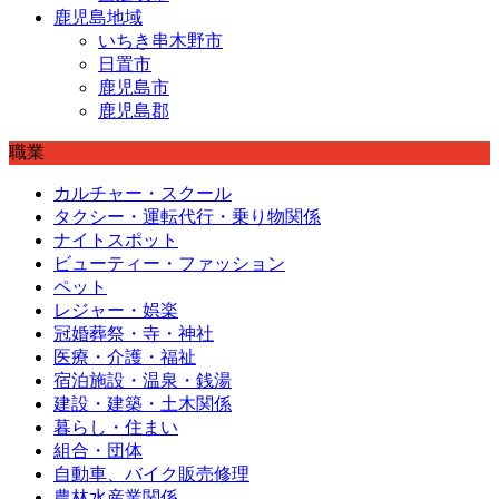
鹿児島地域
いちき串木野市
日置市
鹿児島市
鹿児島郡
職業
カルチャー・スクール
タクシー・運転代行・乗り物関係
ナイトスポット
ビューティー・ファッション
ペット
レジャー・娯楽
冠婚葬祭・寺・神社
医療・介護・福祉
宿泊施設・温泉・銭湯
建設・建築・土木関係
暮らし・住まい
組合・団体
自動車、バイク販売修理
農林水産業関係