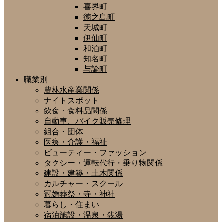
喜界町
徳之島町
天城町
伊仙町
和泊町
知名町
与論町
職業別
農林水産業関係
ナイトスポット
飲食・食料品関係
自動車、バイク販売修理
組合・団体
医療・介護・福祉
ビューティー・ファッション
タクシー・運転代行・乗り物関係
建設・建築・土木関係
カルチャー・スクール
冠婚葬祭・寺・神社
暮らし・住まい
宿泊施設・温泉・銭湯