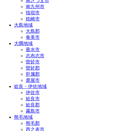
南さつま市
南九州市
指宿市
枕崎市
大島地域
大島郡
奄美市
大隅地域
垂水市
志布志市
曽於市
曽於郡
肝属郡
鹿屋市
姶良・伊佐地域
伊佐市
姶良市
姶良郡
霧島市
熊毛地域
熊毛郡
西之表市