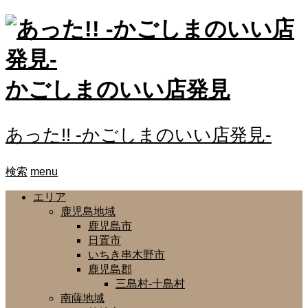
かごしまのいい店発見
あった!! -かごしまのいい店発見-
検索
menu
エリア
鹿児島地域
鹿児島市
日置市
いちき串木野市
鹿児島郡
三島村-十島村
南薩地域