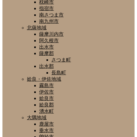
枕崎市
指宿市
南さつま市
南九州市
北薩地域
薩摩川内市
阿久根市
出水市
薩摩郡
さつま町
出水郡
長島町
姶良・伊佐地域
霧島市
伊佐市
姶良市
姶良郡
湧水町
大隅地域
鹿屋市
垂水市
曽於市