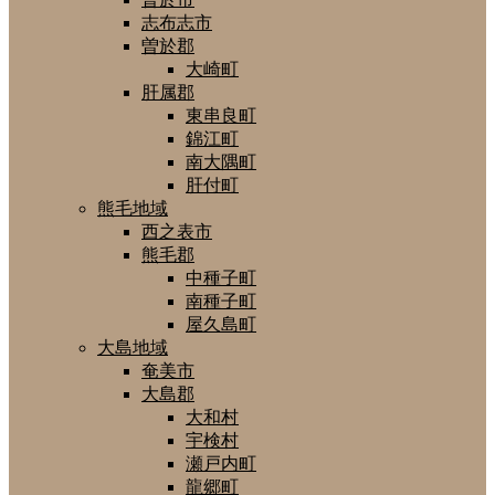
志布志市
曽於郡
大崎町
肝属郡
東串良町
錦江町
南大隅町
肝付町
熊毛地域
西之表市
熊毛郡
中種子町
南種子町
屋久島町
大島地域
奄美市
大島郡
大和村
宇検村
瀬戸内町
龍郷町