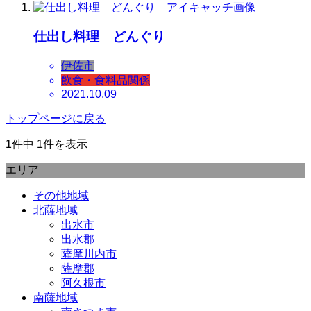
仕出し料理 どんぐり
伊佐市
飲食・食料品関係
2021.10.09
トップページに戻る
1件中 1件を表示
エリア
その他地域
北薩地域
出水市
出水郡
薩摩川内市
薩摩郡
阿久根市
南薩地域