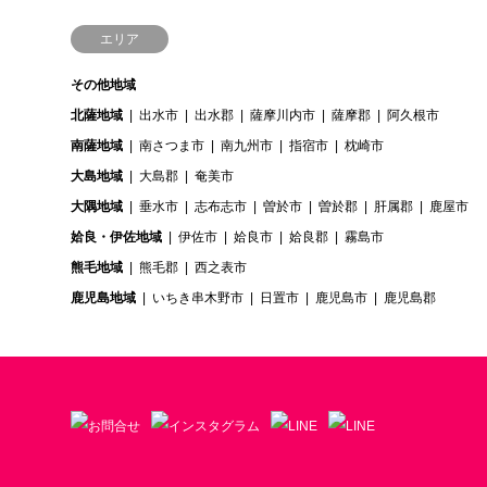
エリア
その他地域
北薩地域
出水市
出水郡
薩摩川内市
薩摩郡
阿久根市
南薩地域
南さつま市
南九州市
指宿市
枕崎市
大島地域
大島郡
奄美市
大隅地域
垂水市
志布志市
曽於市
曽於郡
肝属郡
鹿屋市
姶良・伊佐地域
伊佐市
姶良市
姶良郡
霧島市
熊毛地域
熊毛郡
西之表市
鹿児島地域
いちき串木野市
日置市
鹿児島市
鹿児島郡