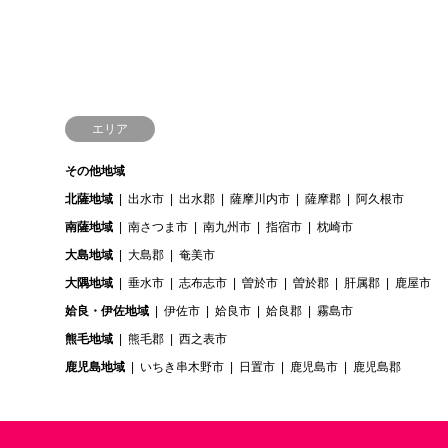
エリア
その他地域
北薩地域
出水市
出水郡
薩摩川内市
薩摩郡
阿久根市
南薩地域
南さつま市
南九州市
指宿市
枕崎市
大島地域
大島郡
奄美市
大隅地域
垂水市
志布志市
曽於市
曽於郡
肝属郡
鹿屋市
姶良・伊佐地域
伊佐市
姶良市
姶良郡
霧島市
熊毛地域
熊毛郡
西之表市
鹿児島地域
いちき串木野市
日置市
鹿児島市
鹿児島郡