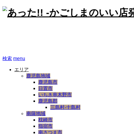
あった!! -かごしまのいい
検索
menu
エリア
鹿児島地域
鹿児島市
日置市
いちき串木野市
鹿児島郡
三島村-十島村
南薩地域
枕崎市
指宿市
南さつま市