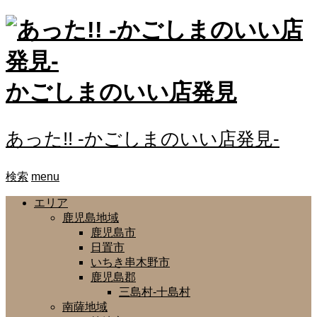
かごしまのいい店発見
あった!! -かごしまのいい店発見-
検索
menu
エリア
鹿児島地域
鹿児島市
日置市
いちき串木野市
鹿児島郡
三島村-十島村
南薩地域