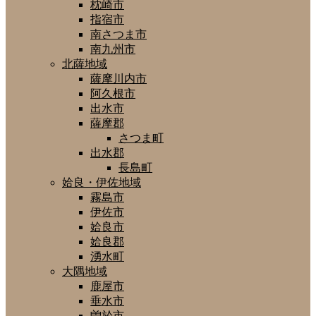
枕崎市
指宿市
南さつま市
南九州市
北薩地域
薩摩川内市
阿久根市
出水市
薩摩郡
さつま町
出水郡
長島町
姶良・伊佐地域
霧島市
伊佐市
姶良市
姶良郡
湧水町
大隅地域
鹿屋市
垂水市
曽於市