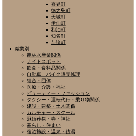
喜界町
徳之島町
天城町
伊仙町
和泊町
知名町
与論町
職業別
農林水産業関係
ナイトスポット
飲食・食料品関係
自動車、バイク販売修理
組合・団体
医療・介護・福祉
ビューティー・ファッション
タクシー・運転代行・乗り物関係
建設・建築・土木関係
カルチャー・スクール
冠婚葬祭・寺・神社
暮らし・住まい
宿泊施設・温泉・銭湯