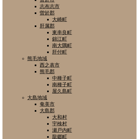
志布志市
曽於郡
大崎町
肝属郡
東串良町
錦江町
南大隅町
肝付町
熊毛地域
西之表市
熊毛郡
中種子町
南種子町
屋久島町
大島地域
奄美市
大島郡
大和村
宇検村
瀬戸内町
龍郷町