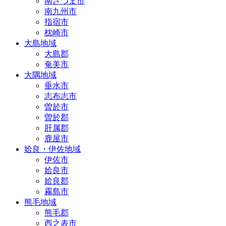
南さつま市
南九州市
指宿市
枕崎市
大島地域
大島郡
奄美市
大隅地域
垂水市
志布志市
曽於市
曽於郡
肝属郡
鹿屋市
姶良・伊佐地域
伊佐市
姶良市
姶良郡
霧島市
熊毛地域
熊毛郡
西之表市