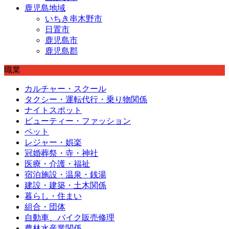
鹿児島地域
いちき串木野市
日置市
鹿児島市
鹿児島郡
職業
カルチャー・スクール
タクシー・運転代行・乗り物関係
ナイトスポット
ビューティー・ファッション
ペット
レジャー・娯楽
冠婚葬祭・寺・神社
医療・介護・福祉
宿泊施設・温泉・銭湯
建設・建築・土木関係
暮らし・住まい
組合・団体
自動車、バイク販売修理
農林水産業関係