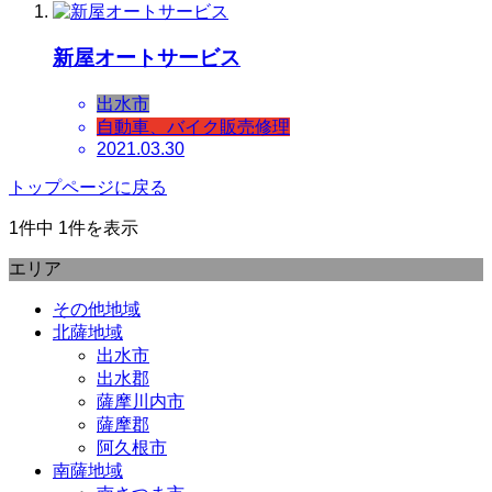
新屋オートサービス
出水市
自動車、バイク販売修理
2021.03.30
トップページに戻る
1件中 1件を表示
エリア
その他地域
北薩地域
出水市
出水郡
薩摩川内市
薩摩郡
阿久根市
南薩地域