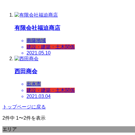
有限会社福迫商店
南薩地域
建設・建築・土木関係
2021.05.10
西田商会
出水市
建設・建築・土木関係
2021.03.04
トップページに戻る
2件中 1〜2件を表示
エリア