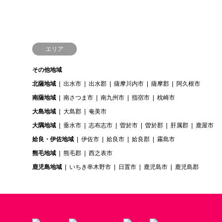
エリア
その他地域
北薩地域
出水市
出水郡
薩摩川内市
薩摩郡
阿久根市
南薩地域
南さつま市
南九州市
指宿市
枕崎市
大島地域
大島郡
奄美市
大隅地域
垂水市
志布志市
曽於市
曽於郡
肝属郡
鹿屋市
姶良・伊佐地域
伊佐市
姶良市
姶良郡
霧島市
熊毛地域
熊毛郡
西之表市
鹿児島地域
いちき串木野市
日置市
鹿児島市
鹿児島郡