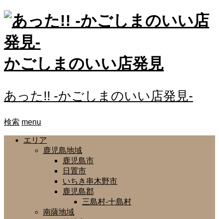
かごしまのいい店発見
あった!! -かごしまのいい店発見-
検索
menu
エリア
鹿児島地域
鹿児島市
日置市
いちき串木野市
鹿児島郡
三島村-十島村
南薩地域