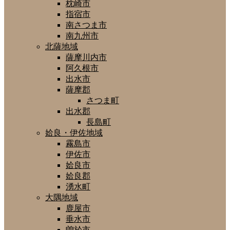
枕崎市
指宿市
南さつま市
南九州市
北薩地域
薩摩川内市
阿久根市
出水市
薩摩郡
さつま町
出水郡
長島町
姶良・伊佐地域
霧島市
伊佐市
姶良市
姶良郡
湧水町
大隅地域
鹿屋市
垂水市
曽於市