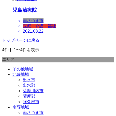
児島治療院
南さつま市
医療・介護・福祉
2021.03.22
トップページに戻る
4件中 1〜4件を表示
エリア
その他地域
北薩地域
出水市
出水郡
薩摩川内市
薩摩郡
阿久根市
南薩地域
南さつま市