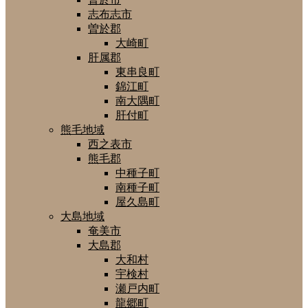
志布志市
曽於郡
大崎町
肝属郡
東串良町
錦江町
南大隅町
肝付町
熊毛地域
西之表市
熊毛郡
中種子町
南種子町
屋久島町
大島地域
奄美市
大島郡
大和村
宇検村
瀬戸内町
龍郷町