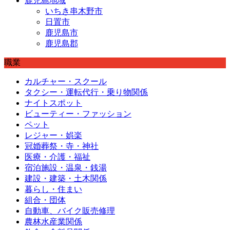
鹿児島地域
いちき串木野市
日置市
鹿児島市
鹿児島郡
職業
カルチャー・スクール
タクシー・運転代行・乗り物関係
ナイトスポット
ビューティー・ファッション
ペット
レジャー・娯楽
冠婚葬祭・寺・神社
医療・介護・福祉
宿泊施設・温泉・銭湯
建設・建築・土木関係
暮らし・住まい
組合・団体
自動車、バイク販売修理
農林水産業関係