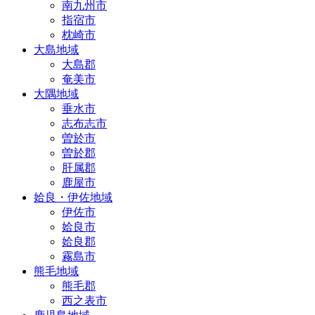
南九州市
指宿市
枕崎市
大島地域
大島郡
奄美市
大隅地域
垂水市
志布志市
曽於市
曽於郡
肝属郡
鹿屋市
姶良・伊佐地域
伊佐市
姶良市
姶良郡
霧島市
熊毛地域
熊毛郡
西之表市