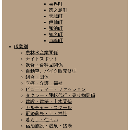
喜界町
徳之島町
天城町
伊仙町
和泊町
知名町
与論町
職業別
農林水産業関係
ナイトスポット
飲食・食料品関係
自動車、バイク販売修理
組合・団体
医療・介護・福祉
ビューティー・ファッション
タクシー・運転代行・乗り物関係
建設・建築・土木関係
カルチャー・スクール
冠婚葬祭・寺・神社
暮らし・住まい
宿泊施設・温泉・銭湯