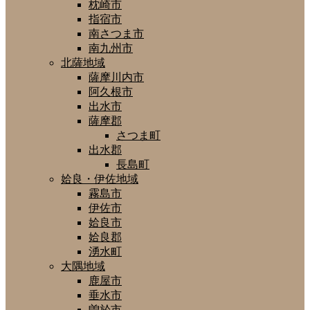
枕崎市
指宿市
南さつま市
南九州市
北薩地域
薩摩川内市
阿久根市
出水市
薩摩郡
さつま町
出水郡
長島町
姶良・伊佐地域
霧島市
伊佐市
姶良市
姶良郡
湧水町
大隅地域
鹿屋市
垂水市
曽於市