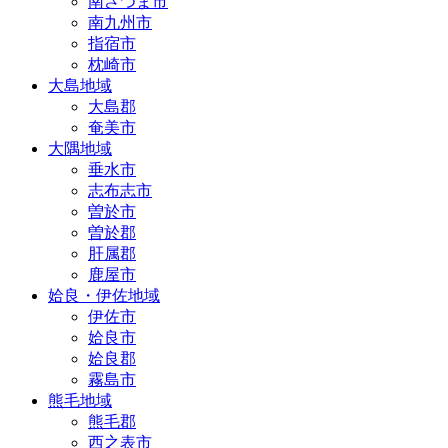
南さつま市
南九州市
指宿市
枕崎市
大島地域
大島郡
奄美市
大隅地域
垂水市
志布志市
曽於市
曽於郡
肝属郡
鹿屋市
姶良・伊佐地域
伊佐市
姶良市
姶良郡
霧島市
熊毛地域
熊毛郡
西之表市