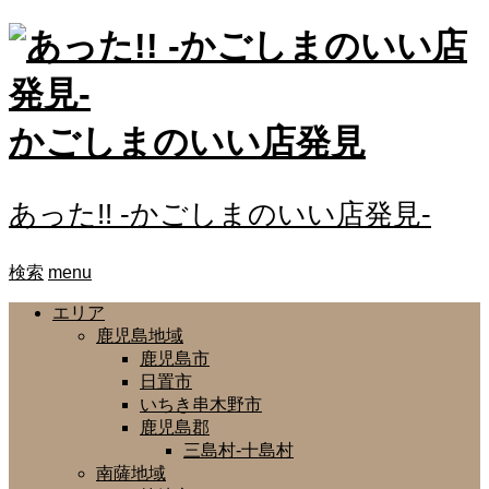
かごしまのいい店発見
あった!! -かごしまのいい店発見-
検索
menu
エリア
鹿児島地域
鹿児島市
日置市
いちき串木野市
鹿児島郡
三島村-十島村
南薩地域