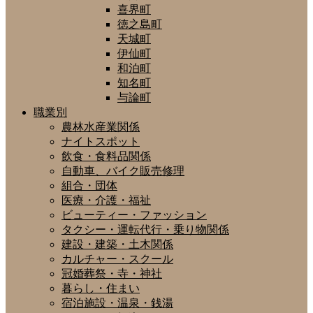
喜界町
徳之島町
天城町
伊仙町
和泊町
知名町
与論町
職業別
農林水産業関係
ナイトスポット
飲食・食料品関係
自動車、バイク販売修理
組合・団体
医療・介護・福祉
ビューティー・ファッション
タクシー・運転代行・乗り物関係
建設・建築・土木関係
カルチャー・スクール
冠婚葬祭・寺・神社
暮らし・住まい
宿泊施設・温泉・銭湯