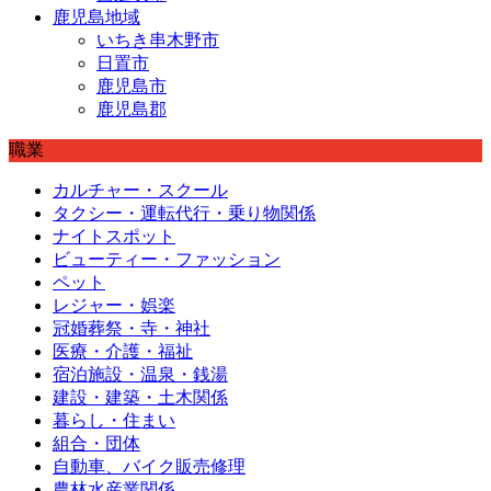
鹿児島地域
いちき串木野市
日置市
鹿児島市
鹿児島郡
職業
カルチャー・スクール
タクシー・運転代行・乗り物関係
ナイトスポット
ビューティー・ファッション
ペット
レジャー・娯楽
冠婚葬祭・寺・神社
医療・介護・福祉
宿泊施設・温泉・銭湯
建設・建築・土木関係
暮らし・住まい
組合・団体
自動車、バイク販売修理
農林水産業関係