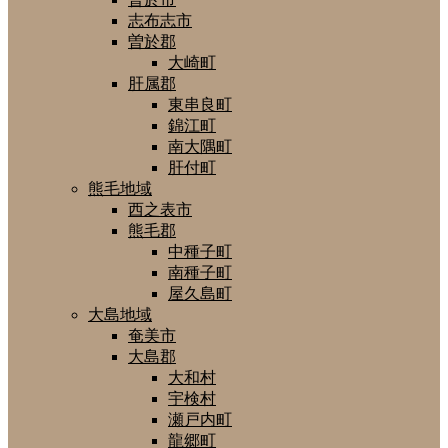
志布志市
曽於郡
大崎町
肝属郡
東串良町
錦江町
南大隅町
肝付町
熊毛地域
西之表市
熊毛郡
中種子町
南種子町
屋久島町
大島地域
奄美市
大島郡
大和村
宇検村
瀬戸内町
龍郷町