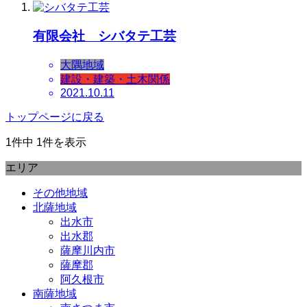
有限会社 シバタテ工芸
大隅地域
建設・建築・土木関係
2021.10.11
トップページに戻る
1件中 1件を表示
エリア
その他地域
北薩地域
出水市
出水郡
薩摩川内市
薩摩郡
阿久根市
南薩地域