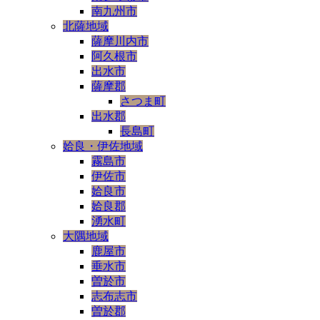
南九州市
北薩地域
薩摩川内市
阿久根市
出水市
薩摩郡
さつま町
出水郡
長島町
姶良・伊佐地域
霧島市
伊佐市
姶良市
姶良郡
湧水町
大隅地域
鹿屋市
垂水市
曽於市
志布志市
曽於郡