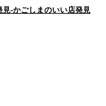
かごしまのいい店発見
店発見-