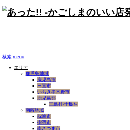
あった!! -かごしまのいい
検索
menu
エリア
鹿児島地域
鹿児島市
日置市
いちき串木野市
鹿児島郡
三島村-十島村
南薩地域
枕崎市
指宿市
南さつま市