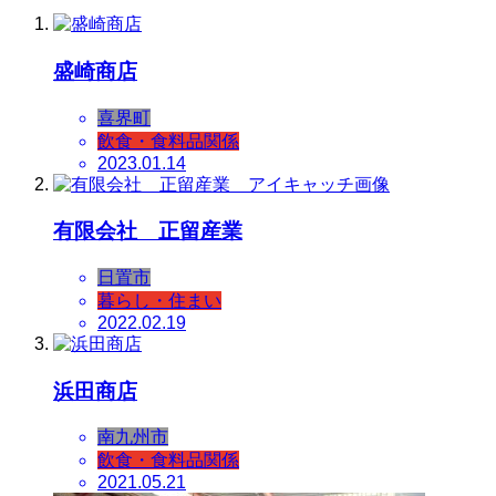
盛崎商店
喜界町
飲食・食料品関係
2023.01.14
有限会社 正留産業
日置市
暮らし・住まい
2022.02.19
浜田商店
南九州市
飲食・食料品関係
2021.05.21