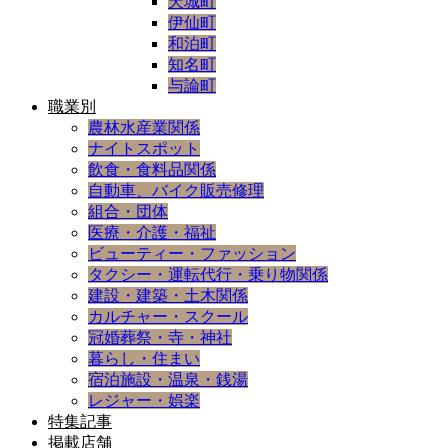
天城町
伊仙町
和泊町
知名町
与論町
職業別
農林水産業関係
ナイトスポット
飲食・食料品関係
自動車、バイク販売修理
組合・団体
医療・介護・福祉
ビューティー・ファッション
タクシー・運転代行・乗り物関係
建設・建築・土木関係
カルチャー・スクール
冠婚葬祭・寺・神社
暮らし・住まい
宿泊施設・温泉・銭湯
レジャー・娯楽
特集記事
掲載店舗