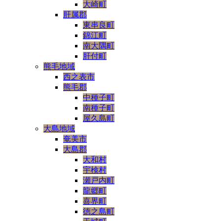
大崎町
肝属郡
東串良町
錦江町
南大隅町
肝付町
熊毛地域
西之表市
熊毛郡
中種子町
南種子町
屋久島町
大島地域
奄美市
大島郡
大和村
宇検村
瀬戸内町
龍郷町
喜界町
徳之島町