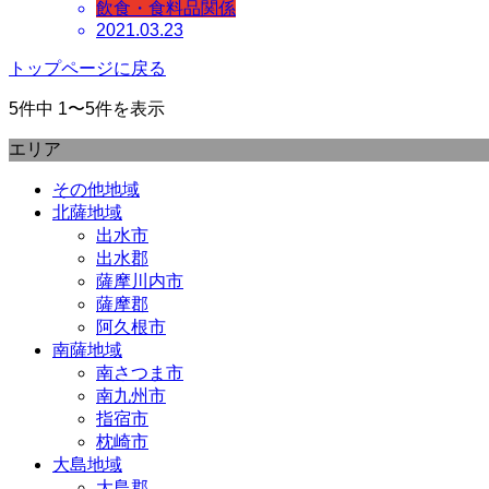
飲食・食料品関係
2021.03.23
トップページに戻る
5件中 1〜5件を表示
エリア
その他地域
北薩地域
出水市
出水郡
薩摩川内市
薩摩郡
阿久根市
南薩地域
南さつま市
南九州市
指宿市
枕崎市
大島地域
大島郡