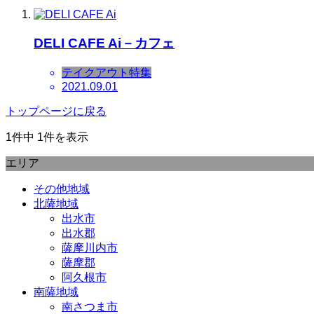
DELI CAFE Ai－カフェ
テイクアウト特集
2021.09.01
トップページに戻る
1件中 1件を表示
エリア
その他地域
北薩地域
出水市
出水郡
薩摩川内市
薩摩郡
阿久根市
南薩地域
南さつま市