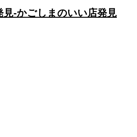
かごしまのいい店発見
店発見-