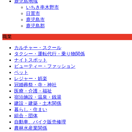
鹿児島地域
いちき串木野市
日置市
鹿児島市
鹿児島郡
職業
カルチャー・スクール
タクシー・運転代行・乗り物関係
ナイトスポット
ビューティー・ファッション
ペット
レジャー・娯楽
冠婚葬祭・寺・神社
医療・介護・福祉
宿泊施設・温泉・銭湯
建設・建築・土木関係
暮らし・住まい
組合・団体
自動車、バイク販売修理
農林水産業関係