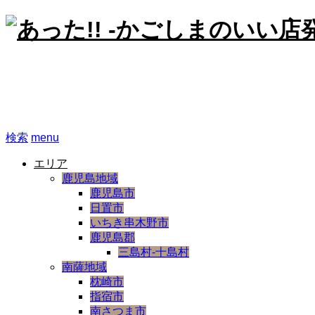
あった!! -かごしまのいい
検索
menu
エリア
鹿児島地域
鹿児島市
日置市
いちき串木野市
鹿児島郡
三島村-十島村
南薩地域
枕崎市
指宿市
南さつま市