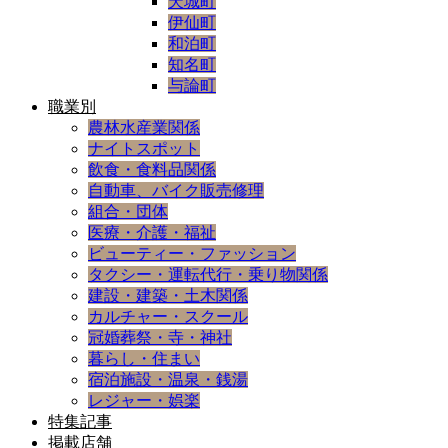
天城町
伊仙町
和泊町
知名町
与論町
職業別
農林水産業関係
ナイトスポット
飲食・食料品関係
自動車、バイク販売修理
組合・団体
医療・介護・福祉
ビューティー・ファッション
タクシー・運転代行・乗り物関係
建設・建築・土木関係
カルチャー・スクール
冠婚葬祭・寺・神社
暮らし・住まい
宿泊施設・温泉・銭湯
レジャー・娯楽
特集記事
掲載店舗