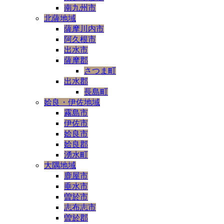
南九州市
北薩地域
薩摩川内市
阿久根市
出水市
薩摩郡
さつま町
出水郡
長島町
姶良・伊佐地域
霧島市
伊佐市
姶良市
姶良郡
湧水町
大隅地域
鹿屋市
垂水市
曽於市
志布志市
曽於郡