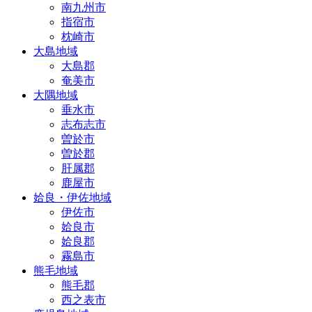
南九州市
指宿市
枕崎市
大島地域
大島郡
奄美市
大隅地域
垂水市
志布志市
曽於市
曽於郡
肝属郡
鹿屋市
姶良・伊佐地域
伊佐市
姶良市
姶良郡
霧島市
熊毛地域
熊毛郡
西之表市