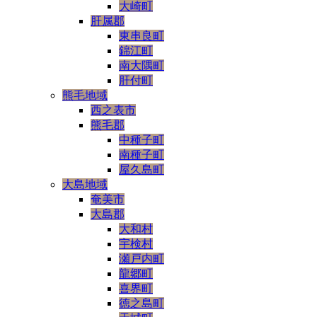
大崎町
肝属郡
東串良町
錦江町
南大隅町
肝付町
熊毛地域
西之表市
熊毛郡
中種子町
南種子町
屋久島町
大島地域
奄美市
大島郡
大和村
宇検村
瀬戸内町
龍郷町
喜界町
徳之島町