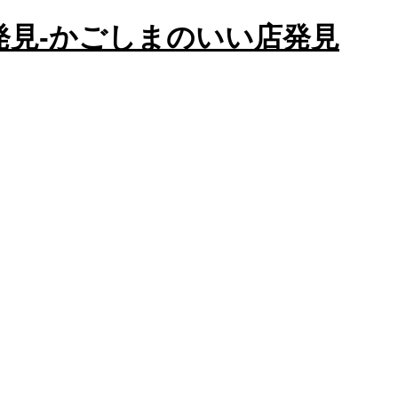
かごしまのいい店発見
店発見-