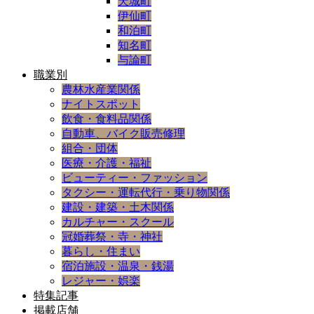
天城町
伊仙町
和泊町
知名町
与論町
職業別
農林水産業関係
ナイトスポット
飲食・食料品関係
自動車、バイク販売修理
組合・団体
医療・介護・福祉
ビューティー・ファッション
タクシー・運転代行・乗り物関係
建設・建築・土木関係
カルチャー・スクール
冠婚葬祭・寺・神社
暮らし・住まい
宿泊施設・温泉・銭湯
レジャー・娯楽
特集記事
掲載店舗