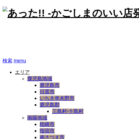
あった!! -かごしまのいい
検索
menu
エリア
鹿児島地域
鹿児島市
日置市
いちき串木野市
鹿児島郡
三島村-十島村
南薩地域
枕崎市
指宿市
南さつま市