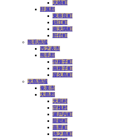
大崎町
肝属郡
東串良町
錦江町
南大隅町
肝付町
熊毛地域
西之表市
熊毛郡
中種子町
南種子町
屋久島町
大島地域
奄美市
大島郡
大和村
宇検村
瀬戸内町
龍郷町
喜界町
徳之島町