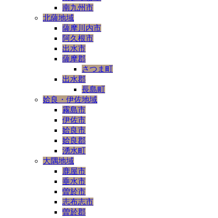
南九州市
北薩地域
薩摩川内市
阿久根市
出水市
薩摩郡
さつま町
出水郡
長島町
姶良・伊佐地域
霧島市
伊佐市
姶良市
姶良郡
湧水町
大隅地域
鹿屋市
垂水市
曽於市
志布志市
曽於郡