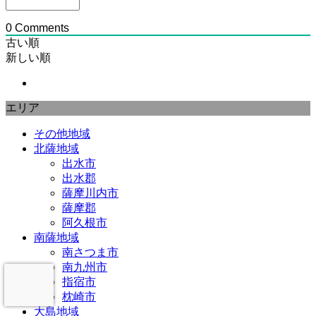
0
Comments
古い順
新しい順
エリア
その他地域
北薩地域
出水市
出水郡
薩摩川内市
薩摩郡
阿久根市
南薩地域
南さつま市
南九州市
指宿市
枕崎市
大島地域