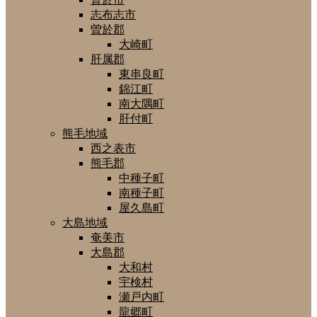
志布志市
曽於郡
大崎町
肝属郡
東串良町
錦江町
南大隅町
肝付町
熊毛地域
西之表市
熊毛郡
中種子町
南種子町
屋久島町
大島地域
奄美市
大島郡
大和村
宇検村
瀬戸内町
龍郷町