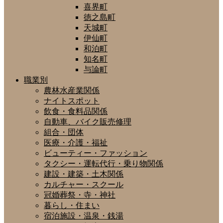
喜界町
徳之島町
天城町
伊仙町
和泊町
知名町
与論町
職業別
農林水産業関係
ナイトスポット
飲食・食料品関係
自動車、バイク販売修理
組合・団体
医療・介護・福祉
ビューティー・ファッション
タクシー・運転代行・乗り物関係
建設・建築・土木関係
カルチャー・スクール
冠婚葬祭・寺・神社
暮らし・住まい
宿泊施設・温泉・銭湯