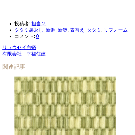
投稿者:
担当２
タタミ裏返し
,
新調
,
新築
,
表替え
,
タタミ
,
リフォーム
コメント:
0
リュウセイ白蟻
有限会社 幸福住建
関連記事