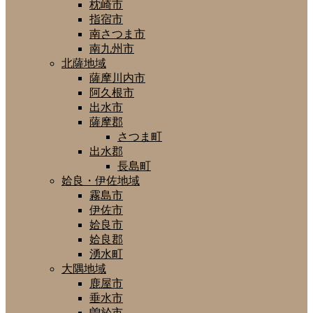
枕崎市
指宿市
南さつま市
南九州市
北薩地域
薩摩川内市
阿久根市
出水市
薩摩郡
さつま町
出水郡
長島町
姶良・伊佐地域
霧島市
伊佐市
姶良市
姶良郡
湧水町
大隅地域
鹿屋市
垂水市
曽於市