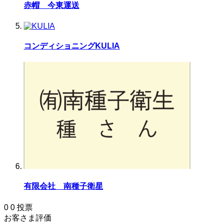
赤帽 今東運送
コンディショニングKULIA
有限会社 南種子衛星
0
0
投票
お客さま評価