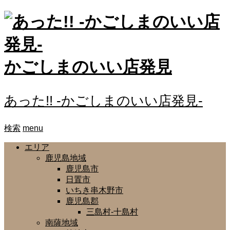
かごしまのいい店発見
あった!! -かごしまのいい店発見-
検索
menu
エリア
鹿児島地域
鹿児島市
日置市
いちき串木野市
鹿児島郡
三島村-十島村
南薩地域