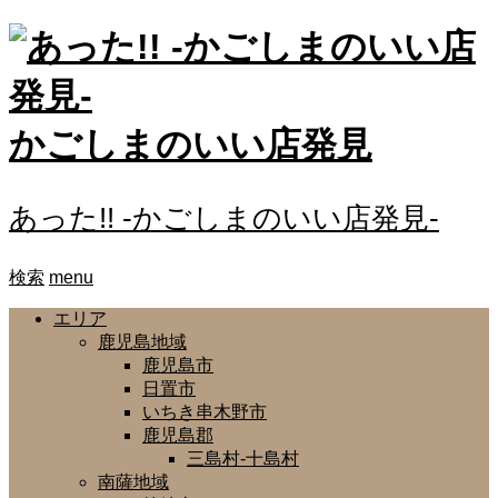
かごしまのいい店発見
あった!! -かごしまのいい店発見-
検索
menu
エリア
鹿児島地域
鹿児島市
日置市
いちき串木野市
鹿児島郡
三島村-十島村
南薩地域