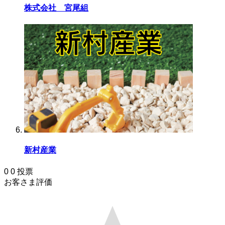
株式会社 宮尾組
新村産業
0
0
投票
お客さま評価