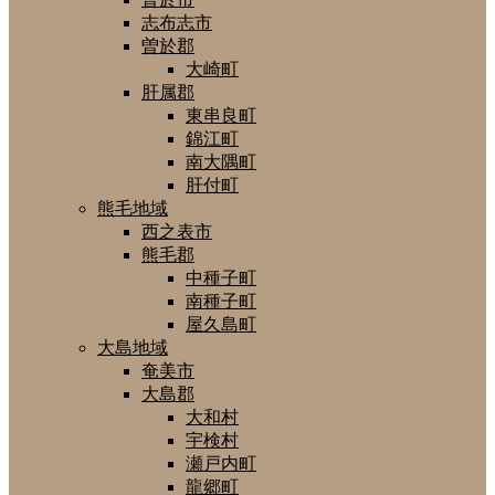
志布志市
曽於郡
大崎町
肝属郡
東串良町
錦江町
南大隅町
肝付町
熊毛地域
西之表市
熊毛郡
中種子町
南種子町
屋久島町
大島地域
奄美市
大島郡
大和村
宇検村
瀬戸内町
龍郷町