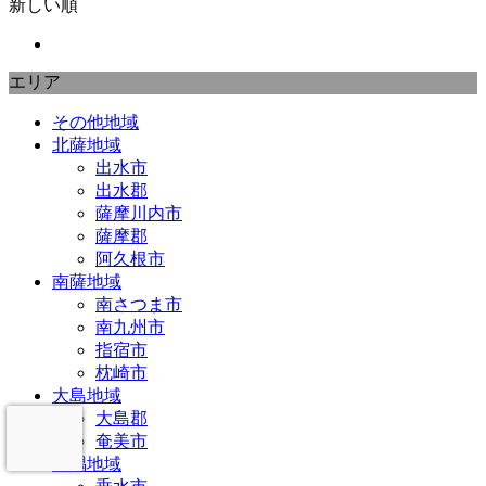
新しい順
エリア
その他地域
北薩地域
出水市
出水郡
薩摩川内市
薩摩郡
阿久根市
南薩地域
南さつま市
南九州市
指宿市
枕崎市
大島地域
大島郡
奄美市
大隅地域