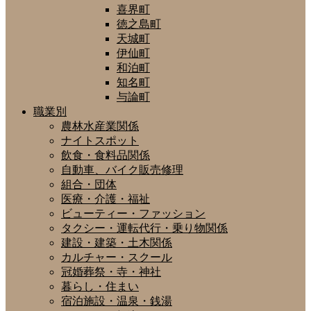
喜界町
徳之島町
天城町
伊仙町
和泊町
知名町
与論町
職業別
農林水産業関係
ナイトスポット
飲食・食料品関係
自動車、バイク販売修理
組合・団体
医療・介護・福祉
ビューティー・ファッション
タクシー・運転代行・乗り物関係
建設・建築・土木関係
カルチャー・スクール
冠婚葬祭・寺・神社
暮らし・住まい
宿泊施設・温泉・銭湯