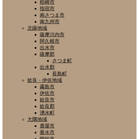
枕崎市
指宿市
南さつま市
南九州市
北薩地域
薩摩川内市
阿久根市
出水市
薩摩郡
さつま町
出水郡
長島町
姶良・伊佐地域
霧島市
伊佐市
姶良市
姶良郡
湧水町
大隅地域
鹿屋市
垂水市
曽於市