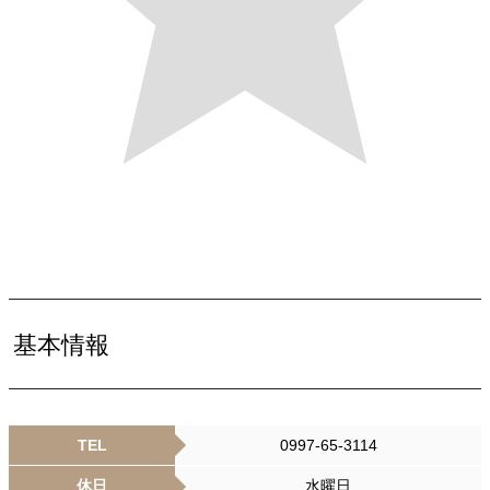
基本情報
TEL
0997-65-3114
休日
水曜日