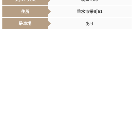
住所
垂水市栄町61
駐車場
あり