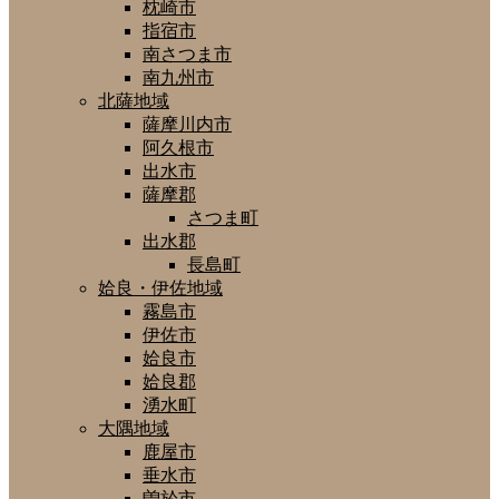
枕崎市
指宿市
南さつま市
南九州市
北薩地域
薩摩川内市
阿久根市
出水市
薩摩郡
さつま町
出水郡
長島町
姶良・伊佐地域
霧島市
伊佐市
姶良市
姶良郡
湧水町
大隅地域
鹿屋市
垂水市
曽於市