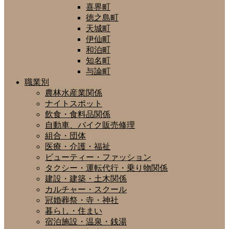
喜界町
徳之島町
天城町
伊仙町
和泊町
知名町
与論町
職業別
農林水産業関係
ナイトスポット
飲食・食料品関係
自動車、バイク販売修理
組合・団体
医療・介護・福祉
ビューティー・ファッション
タクシー・運転代行・乗り物関係
建設・建築・土木関係
カルチャー・スクール
冠婚葬祭・寺・神社
暮らし・住まい
宿泊施設・温泉・銭湯