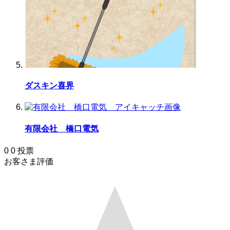
ダスキン喜界
有限会社 橋口電気
0
0
投票
お客さま評価