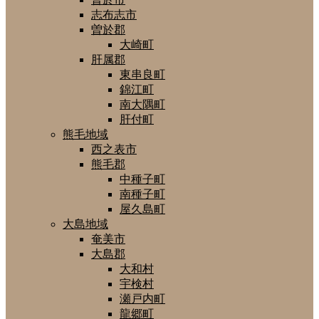
志布志市
曽於郡
大崎町
肝属郡
東串良町
錦江町
南大隅町
肝付町
熊毛地域
西之表市
熊毛郡
中種子町
南種子町
屋久島町
大島地域
奄美市
大島郡
大和村
宇検村
瀬戸内町
龍郷町