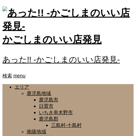
かごしまのいい店発見
あった!! -かごしまのいい店発見-
検索
menu
エリア
鹿児島地域
鹿児島市
日置市
いちき串木野市
鹿児島郡
三島村-十島村
南薩地域