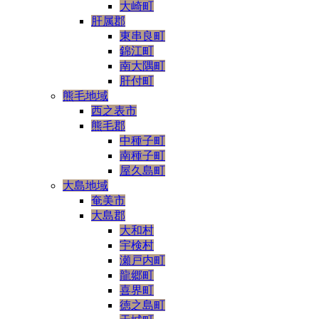
大崎町
肝属郡
東串良町
錦江町
南大隅町
肝付町
熊毛地域
西之表市
熊毛郡
中種子町
南種子町
屋久島町
大島地域
奄美市
大島郡
大和村
宇検村
瀬戸内町
龍郷町
喜界町
徳之島町