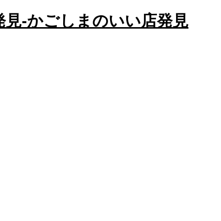
かごしまのいい店発見
店発見-