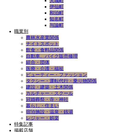
天城町
伊仙町
和泊町
知名町
与論町
職業別
農林水産業関係
ナイトスポット
飲食・食料品関係
自動車、バイク販売修理
組合・団体
医療・介護・福祉
ビューティー・ファッション
タクシー・運転代行・乗り物関係
建設・建築・土木関係
カルチャー・スクール
冠婚葬祭・寺・神社
暮らし・住まい
宿泊施設・温泉・銭湯
レジャー・娯楽
特集記事
掲載店舗