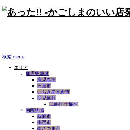
あった!! -かごしまのいい
検索
menu
エリア
鹿児島地域
鹿児島市
日置市
いちき串木野市
鹿児島郡
三島村-十島村
南薩地域
枕崎市
指宿市
南さつま市