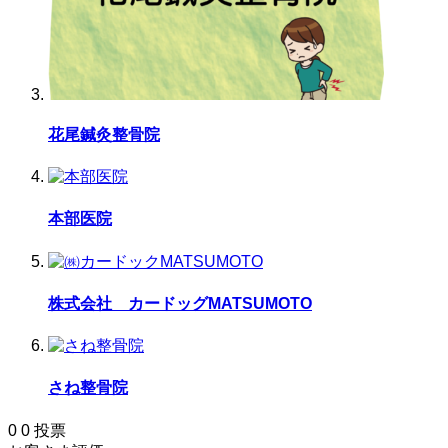
花尾鍼灸整骨院
本部医院
株式会社 カードッグMATSUMOTO
さね整骨院
0
0
投票