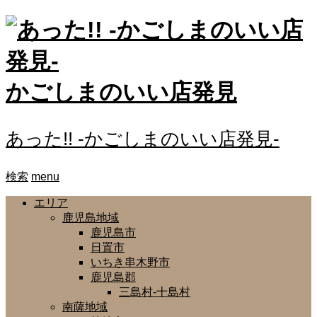
かごしまのいい店発見
あった!! -かごしまのいい店発見-
検索
menu
エリア
鹿児島地域
鹿児島市
日置市
いちき串木野市
鹿児島郡
三島村-十島村
南薩地域