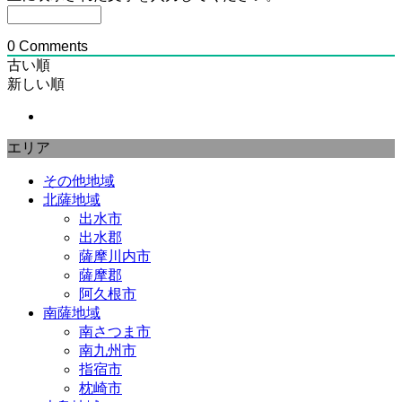
0
Comments
古い順
新しい順
エリア
その他地域
北薩地域
出水市
出水郡
薩摩川内市
薩摩郡
阿久根市
南薩地域
南さつま市
南九州市
指宿市
枕崎市