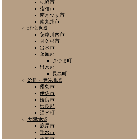
枕崎市
指宿市
南さつま市
南九州市
北薩地域
薩摩川内市
阿久根市
出水市
薩摩郡
さつま町
出水郡
長島町
姶良・伊佐地域
霧島市
伊佐市
姶良市
姶良郡
湧水町
大隅地域
鹿屋市
垂水市
曽於市