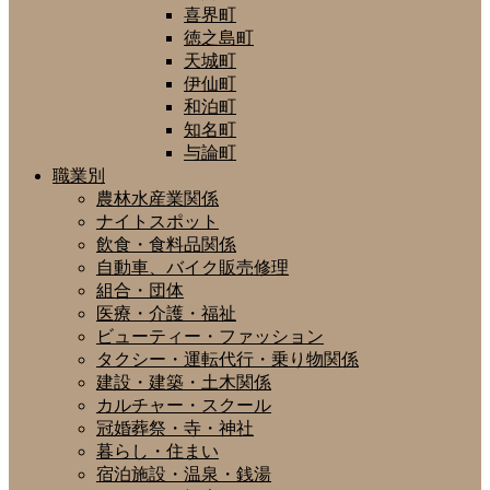
喜界町
徳之島町
天城町
伊仙町
和泊町
知名町
与論町
職業別
農林水産業関係
ナイトスポット
飲食・食料品関係
自動車、バイク販売修理
組合・団体
医療・介護・福祉
ビューティー・ファッション
タクシー・運転代行・乗り物関係
建設・建築・土木関係
カルチャー・スクール
冠婚葬祭・寺・神社
暮らし・住まい
宿泊施設・温泉・銭湯