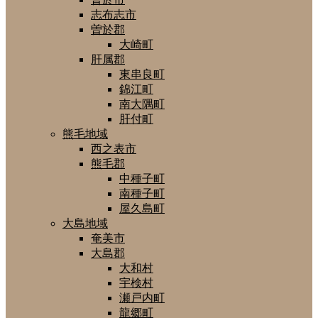
志布志市
曽於郡
大崎町
肝属郡
東串良町
錦江町
南大隅町
肝付町
熊毛地域
西之表市
熊毛郡
中種子町
南種子町
屋久島町
大島地域
奄美市
大島郡
大和村
宇検村
瀬戸内町
龍郷町