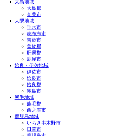
大島地域
大島郡
奄美市
大隅地域
垂水市
志布志市
曽於市
曽於郡
肝属郡
鹿屋市
姶良・伊佐地域
伊佐市
姶良市
姶良郡
霧島市
熊毛地域
熊毛郡
西之表市
鹿児島地域
いちき串木野市
日置市
鹿児島市