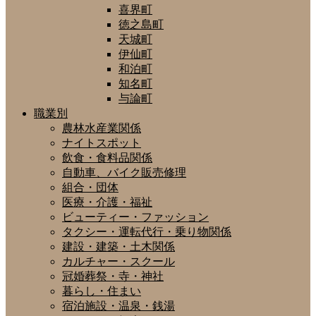
喜界町
徳之島町
天城町
伊仙町
和泊町
知名町
与論町
職業別
農林水産業関係
ナイトスポット
飲食・食料品関係
自動車、バイク販売修理
組合・団体
医療・介護・福祉
ビューティー・ファッション
タクシー・運転代行・乗り物関係
建設・建築・土木関係
カルチャー・スクール
冠婚葬祭・寺・神社
暮らし・住まい
宿泊施設・温泉・銭湯