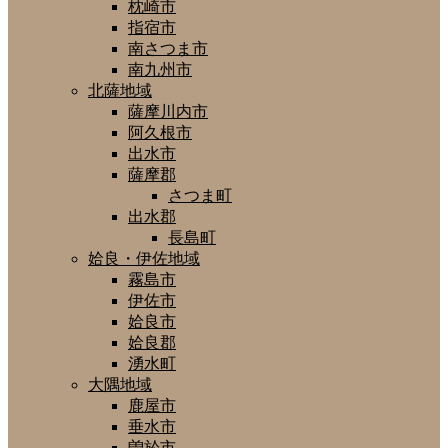
枕崎市
指宿市
南さつま市
南九州市
北薩地域
薩摩川内市
阿久根市
出水市
薩摩郡
さつま町
出水郡
長島町
姶良・伊佐地域
霧島市
伊佐市
姶良市
姶良郡
湧水町
大隅地域
鹿屋市
垂水市
曽於市