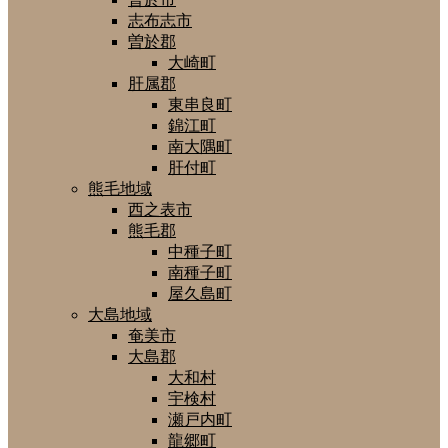
志布志市
曽於郡
大崎町
肝属郡
東串良町
錦江町
南大隅町
肝付町
熊毛地域
西之表市
熊毛郡
中種子町
南種子町
屋久島町
大島地域
奄美市
大島郡
大和村
宇検村
瀬戸内町
龍郷町