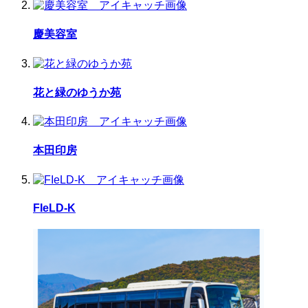
慶美容室
花と緑のゆうか苑
本田印房
FIeLD-K