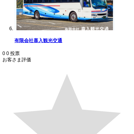
有限会社喜入観光交通
0
0
投票
お客さま評価