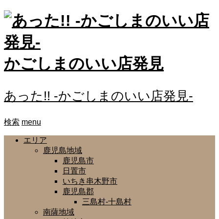
かごしまのいい店発見
あった!! -かごしまのいい店発見-
検索
menu
エリア
鹿児島地域
鹿児島市
日置市
いちき串木野市
鹿児島郡
三島村-十島村
南薩地域