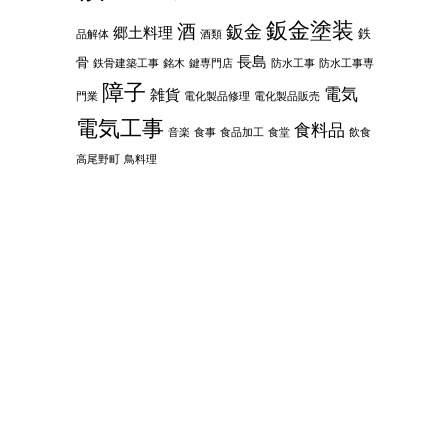
鈑金塗装
酒
鈑金
郷土料理
鉄
品解体
酒類
長島
骨
鉄骨建築工事
銘木
鍵専門店
防水工事
防水工事専
障子
電気
雑貨
門業
電化製品修理
電化製品販売
電気工事
食料品
音楽
食事
食品加工
食堂
飲食
高尾野町
鳥料理