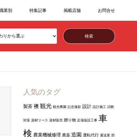
職業別
特集記事
掲載店舗
お問合せ
人気のタグ
観光
襖
製茶
設計
観光農園
記念撮影
設計施工
試験
車
贈り物
対策
資材リース
資材販売
足場仮設工事
検
造園
農業機械修理
農薬
運転代行
運送業
部