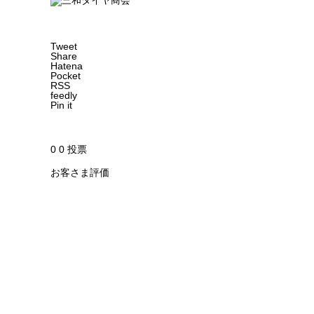
Tweet
Share
Hatena
Pocket
RSS
feedly
Pin it
0
0
投票
お客さま評価