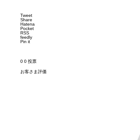
Tweet
Share
Hatena
Pocket
RSS
feedly
Pin it
0
0
投票
お客さま評価