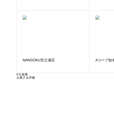
NANGOKU宮之浦店
Aコープ知
0
0
投票
お客さま評価